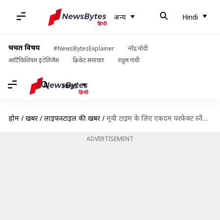
अन्य
Hindi
चर्चित विषय
#NewsBytesExplainer
नरेंद्र मोदी
आर्टिफिशियल इंटेलिजेंस
क्रिकेट समाचार
राहुल गांधी
Hindi
होम
/
खबरें
/
लाइफस्टाइल की खबरें
/
मूवी टाइम के लिए एकदम परफेक्ट स्नैक्स है कैरेमल मखाने, घर पर ऐसे करें तैयार
ADVERTISEMENT