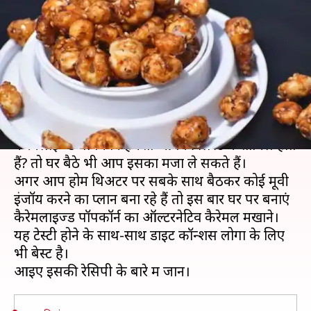
स्नैक्स है कैरेमल मखाने, घर पर ऐसे
करें तैयार
लेखन
Mar 17, 2020
08:42 pm
अंजली
क्या है खबर?
क्या जब भी आप सिनेमा हाल में मूवी देखने जाते हैं तो
कैरेमलाइज्ड पॉपकॉर्न हमेशा आपकी लिस्ट में शामिल होते
हैं? तो घर बैठे भी आप इसका मजा ले सकते हैं।
अगर आप होम थिअटर पर सबके साथ बैठकर कोई मूवी
इंजॉय करने का प्लान बना रहे हैं तो इस बार घर पर बनाएं
कैरेमलाइज्ड पॉपकॉर्न का ऑल्टरनेटिव कैरेमल मखाने।
यह टेस्टी होने के साथ-साथ डाइट कॉन्शस लोगों के लिए
भी बेस्ट है।