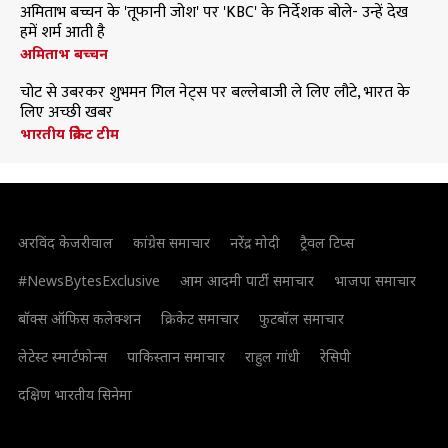
अमिताभ बच्चन के 'तूफानी जोश' पर 'KBC' के निर्देशक बोले- उन्हें देख
हमें शर्म आती है
अमिताभ बच्चन
चोट से उबरकर शुभमन गिल नेट्स पर बल्लेबाजी ले लिए लौटे, भारत के
लिए अच्छी खबर
भारतीय क्रिकेट टीम
अरविंद केजरीवाल
कांग्रेस समाचार
नरेंद्र मोदी
ट्रैवल टिप्स
#NewsBytesExclusive
आम आदमी पार्टी समाचार
भाजपा समाचार
बॉक्स ऑफिस कलेक्शन
क्रिकेट समाचार
फुटबॉल समाचार
लेटेस्ट स्मार्टफोन्स
पाकिस्तान समाचार
राहुल गांधी
रेसिपी
दक्षिण भारतीय सिनेमा