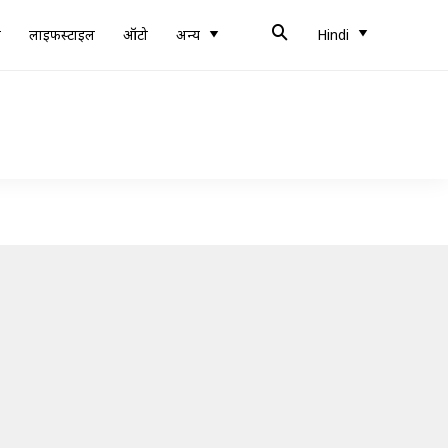
ब
लाइफस्टाइल
ऑटो
अन्य
Hindi