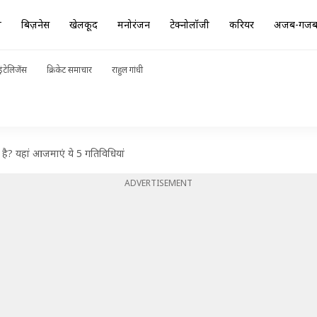
ा
बिज़नेस
खेलकूद
मनोरंजन
टेक्नोलॉजी
करियर
अजब-गज
ंटेलिजेंस
क्रिकेट समाचार
राहुल गांधी
 है? यहां आजमाएं ये 5 गतिविधियां
ADVERTISEMENT