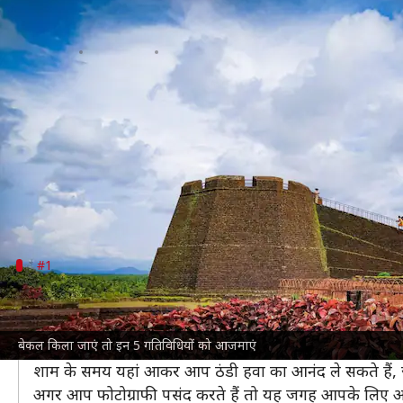
केरल की यात्रा में बेकल किला शामिल ह
लेखन
Jan 17, 2025
06:17 pm
अंजली
क्या है खबर?
केरल
का बेकल किला एक ऐतिहासिक स्थल है, जो पर्यटकों को
इसका निर्माण 17वीं शताब्दी में हुआ था और यह केरल के सबसे
यहां की वास्तुकला और इतिहास प्रेमियों के लिए यह जगह ख
#1
बेकल बीच पर सूर्यास्त का आनंद लें
बेकल बीच पर सूर्यास्त देखना एक अनोखा अनुभव होता है। समुद
बेकल किला जाएं तो इन 5 गतिविधियों को आजमाएं
यहां आप अपने परिवार या दोस्तों के साथ समय बिता सकते हैं औ
शाम के समय यहां आकर आप ठंडी हवा का आनंद ले सकते हैं, 
अगर आप फोटोग्राफी पसंद करते हैं तो यह जगह आपके लिए आद