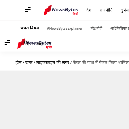
देश
राजनीति
दुनिय
चर्चित विषय
#NewsBytesExplainer
नरेंद्र मोदी
आर्टिफिशियल इ
Hindi
होम
/
खबरें
/
लाइफस्टाइल की खबरें
/
केरल की यात्रा में बेकल किला शामिल