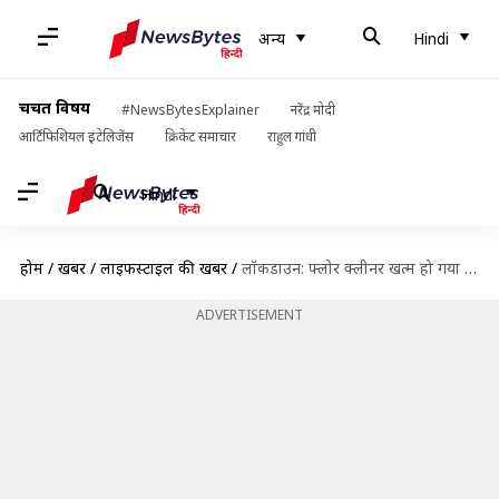
अन्य
Hindi
चर्चित विषय
#NewsBytesExplainer
नरेंद्र मोदी
आर्टिफिशियल इंटेलिजेंस
क्रिकेट समाचार
राहुल गांधी
Hindi
होम
/
खबरें
/
लाइफस्टाइल की खबरें
/
लॉकडाउन: फ्लोर क्लीनर खत्म हो गया है? घर में मौजूद इन चीजों से करें सफाई
ADVERTISEMENT