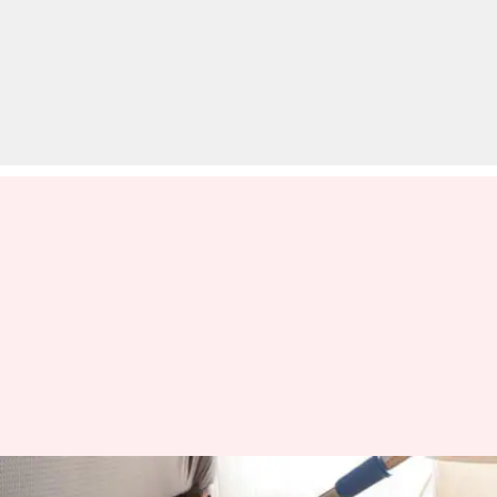
लॉकडाउन: फ्लोर क्लीनर खत्म हो