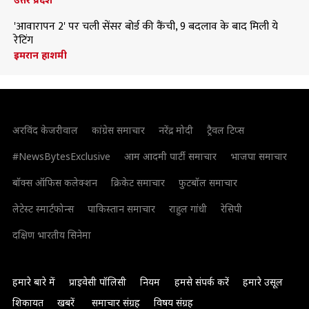
'आवारापन 2' पर चली सेंसर बोर्ड की कैंची, 9 बदलाव के बाद मिली ये
रेटिंग
इमरान हाशमी
अरविंद केजरीवाल
कांग्रेस समाचार
नरेंद्र मोदी
ट्रैवल टिप्स
#NewsBytesExclusive
आम आदमी पार्टी समाचार
भाजपा समाचार
बॉक्स ऑफिस कलेक्शन
क्रिकेट समाचार
फुटबॉल समाचार
लेटेस्ट स्मार्टफोन्स
पाकिस्तान समाचार
राहुल गांधी
रेसिपी
दक्षिण भारतीय सिनेमा
हमारे बारे में
प्राइवेसी पॉलिसी
नियम
हमसे संपर्क करें
हमारे उसूल
शिकायत
खबरें
समाचार संग्रह
विषय संग्रह