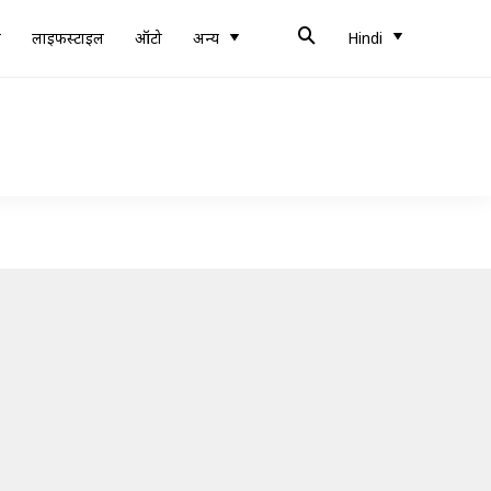
ब
लाइफस्टाइल
ऑटो
अन्य
Hindi