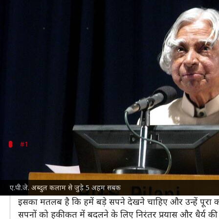
एपीजे अब्दुल कलाम के जीवन से सीखन
लेखन
Sep 27, 2024
02:25 pm
अंजली
क्या है खबर?
भारत
के पूर्व राष्ट्रपति डॉ
एपीजे अब्दुल कलाम
को 'मिसाइल मै
सिद्धांत आज भी हमें प्रेरित करते हैं।
उन्होंने हमेशा शिक्षा, आत्मविश्वास, मेहनत और सकारात्मक
#1
सपने देखना और उन्हें पूरा करना
कलाम का मानना था कि सपने देखने से ही हम अपने लक्ष्यों को प्
ए.पी.जे. अब्दुल कलाम से जुड़े 5 अहम सबक
उनका कहना था, "सपने वो नहीं जो हम सोते समय देखते हैं, बल्कि 
इसका मतलब है कि हमें बड़े सपने देखने चाहिए और उन्हें पूरा
सपनों को हकीकत में बदलने के लिए निरंतर प्रयास और धैर्य की