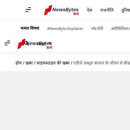
देश
राजनीति
दुनिय
चर्चित विषय
#NewsBytesExplainer
नरेंद्र मोदी
आर्टिफिशियल इ
Hindi
होम
/
खबरें
/
लाइफस्टाइल की खबरें
/
एपीजे अब्दुल कलाम के जीवन से सीख