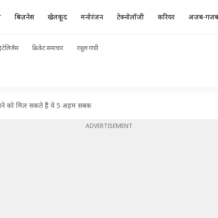
ा
बिज़नेस
खेलकूद
मनोरंजन
टेक्नोलॉजी
करियर
अजब-गज
ंटेलिजेंस
क्रिकेट समाचार
राहुल गांधी
ने को मिल सकते हैं ये 5 अहम सबक
ADVERTISEMENT