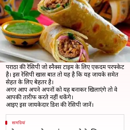
परांठा, घर पर ऐसे करें तैयार
लेखन
Mar 16, 2020
07:02 pm
अंजली
क्या है खबर?
कबाब सिर्फ नॉन वेजिटेरियन्स के लिए ही नहीं होता बल्कि
वेजिटेरियन्स भी कबाब के जायके का लुत्फ ले सकते हैं।
इसलिए आज हम आपको बताने जा रहे हैं वेज कबाब रोल
पराठा की रेसिपी जो स्नैक्स टाइम के लिए एकदम परफ्केट
है। इस रेसिपी खास बात तो यह है कि यह जायके समेत
सेहत के लिए बेहतर है।
अगर आप अपने अपनों को यह बनाकर खिलाएंगे तो वे
आपकी तारीफ करते नहीं थकेंगे।
सामग्रियां