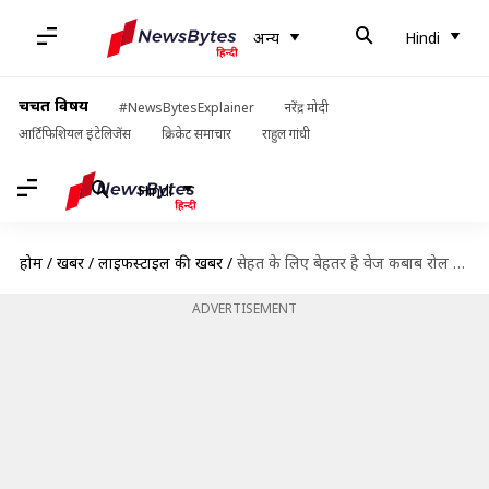
अन्य
Hindi
चर्चित विषय
#NewsBytesExplainer
नरेंद्र मोदी
आर्टिफिशियल इंटेलिजेंस
क्रिकेट समाचार
राहुल गांधी
Hindi
होम
/
खबरें
/
लाइफस्टाइल की खबरें
/
सेहत के लिए बेहतर है वेज कबाब रोल परांठा, घर पर ऐसे करें तैयार
ADVERTISEMENT