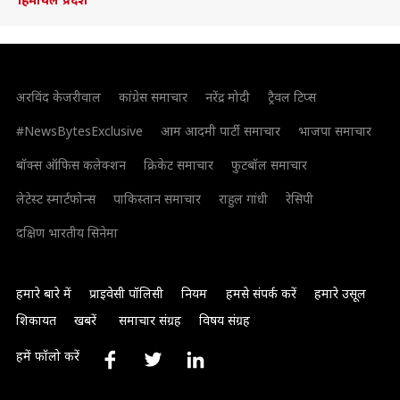
अरविंद केजरीवाल
कांग्रेस समाचार
नरेंद्र मोदी
ट्रैवल टिप्स
#NewsBytesExclusive
आम आदमी पार्टी समाचार
भाजपा समाचार
बॉक्स ऑफिस कलेक्शन
क्रिकेट समाचार
फुटबॉल समाचार
लेटेस्ट स्मार्टफोन्स
पाकिस्तान समाचार
राहुल गांधी
रेसिपी
दक्षिण भारतीय सिनेमा
हमारे बारे में
प्राइवेसी पॉलिसी
नियम
हमसे संपर्क करें
हमारे उसूल
शिकायत
खबरें
समाचार संग्रह
विषय संग्रह
हमें फॉलो करें