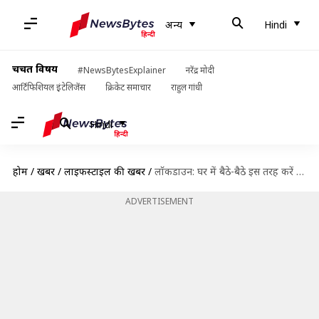
अन्य
Hindi
चर्चित विषय
#NewsBytesExplainer
नरेंद्र मोदी
आर्टिफिशियल इंटेलिजेंस
क्रिकेट समाचार
राहुल गांधी
Hindi
होम
/
खबरें
/
लाइफस्टाइल की खबरें
/
लॉकडाउन: घर में बैठे-बैठे इस तरह करें दुनिया के इन शानदार म्यूजियम्स की सैर
ADVERTISEMENT