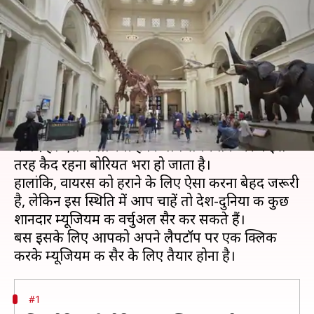
करें दुनिया के इन शानदार म्यूजियम्स
की सैर
लेखन
Apr 19, 2020
12:48 pm
अंजली
क्या है खबर?
कोरोना वायरस की वजह से जारी लॉकडाउन में हर कोई घर
में बंद है। ऐसे में लाजमी है कि लंबे समय तक घर में इस
तरह कैद रहना बोरियत भरा हो जाता है।
हालांकि, वायरस को हराने के लिए ऐसा करना बेहद जरूरी
है, लेकिन इस स्थिति में आप चाहें तो देश-दुनिया की कुछ
शानदार म्यूजियम की वर्चुअल सैर कर सकते हैं।
बस इसके लिए आपको अपने लैपटॉप पर एक क्लिक
#1