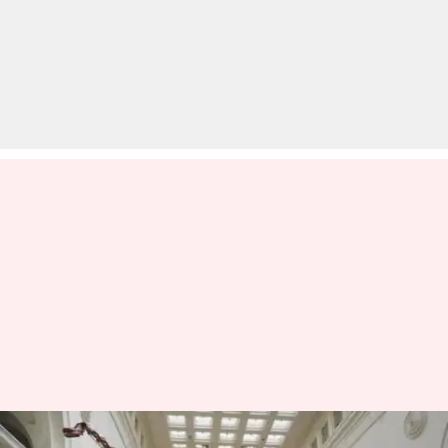
लॉकडाउन: घर में बैठे-बैठे इस तरह