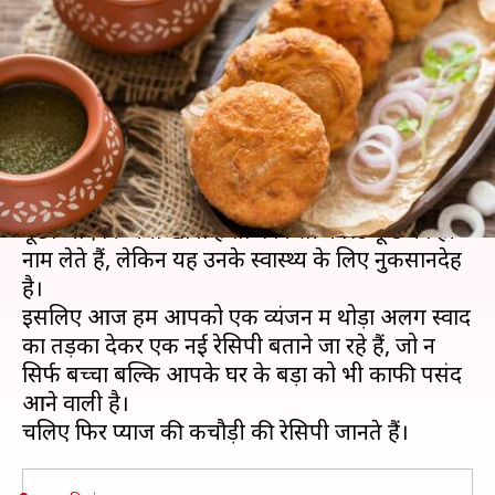
की कचौड़ी, आसान है बनाने का
तरीका
लेखन
Jan 02, 2021
06:45 am
अंजली
क्या है खबर?
बच्चों को फास्ट फूड बहुत पसंद होता है, उनसे जब भी
पूछा जाए कि क्या खाना है तो वे किसी फास्ट फूड का ही
नाम लेते हैं, लेकिन यह उनके स्वास्थ्य के लिए नुकसानदेह
है।
इसलिए आज हम आपको एक व्यंजन में थोड़ा अलग स्वाद
का तड़का देकर एक नई रेसिपी बताने जा रहे हैं, जो न
सिर्फ बच्चों बल्कि आपके घर के बड़ों को भी काफी पसंद
आने वाली है।