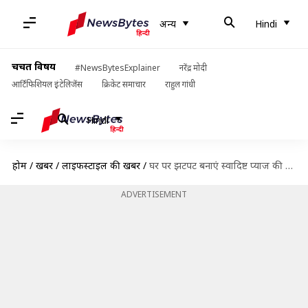
अन्य
Hindi
चर्चित विषय
#NewsBytesExplainer
नरेंद्र मोदी
आर्टिफिशियल इंटेलिजेंस
क्रिकेट समाचार
राहुल गांधी
Hindi
होम
/
खबरें
/
लाइफस्टाइल की खबरें
/
घर पर झटपट बनाएं स्वादिष्ट प्याज की कचौड़ी, आसान है बनाने का तरीका
ADVERTISEMENT