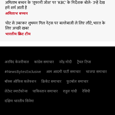
अमिताभ बच्चन के 'तूफानी जोश' पर 'KBC' के निर्देशक बोले- उन्हें देख
हमें शर्म आती है
अमिताभ बच्चन
चोट से उबरकर शुभमन गिल नेट्स पर बल्लेबाजी ले लिए लौटे, भारत के
लिए अच्छी खबर
भारतीय क्रिकेट टीम
अरविंद केजरीवाल
कांग्रेस समाचार
नरेंद्र मोदी
ट्रैवल टिप्स
#NewsBytesExclusive
आम आदमी पार्टी समाचार
भाजपा समाचार
बॉक्स ऑफिस कलेक्शन
क्रिकेट समाचार
फुटबॉल समाचार
लेटेस्ट स्मार्टफोन्स
पाकिस्तान समाचार
राहुल गांधी
रेसिपी
दक्षिण भारतीय सिनेमा