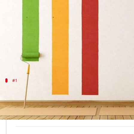
इस तरह आपके मूड को बदलता है आपके 
लेखन
Feb 01, 2021
06:45 am
अंजली
क्या है खबर?
किसी भी घर की खूबसूरती को बढ़ाने में दो महत्वपूर्ण पहलू ह
बदलकर रख देते हैं।
#1
हरा रंग
अगर आप प्रकृति प्रेमी हैं तो शायद आप अपने घर की दीवारों को हरे
इस रंग की यह खासियत है कि यह वॉर्म के साथ कूल फीलिंग भी
यहीं नहीं, यह रंग मन को सुकून और शांति भी प्रदान करता है।