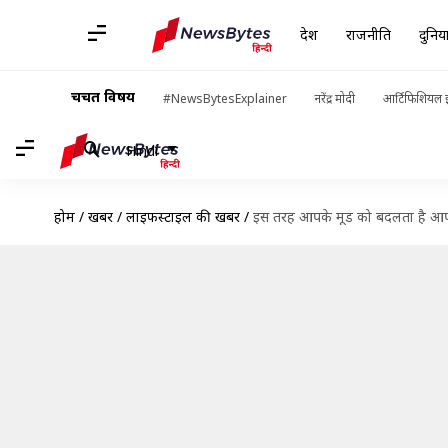
देश
राजनीति
दुनिय
चर्चित विषय
#NewsBytesExplainer
नरेंद्र मोदी
आर्टिफिशियल इ
Hindi
होम
/
खबरें
/
लाइफस्टाइल की खबरें
/
इस तरह आपके मूड को बदलता है आपके