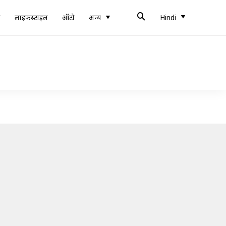
ब
लाइफस्टाइल
ऑटो
अन्य
Hindi