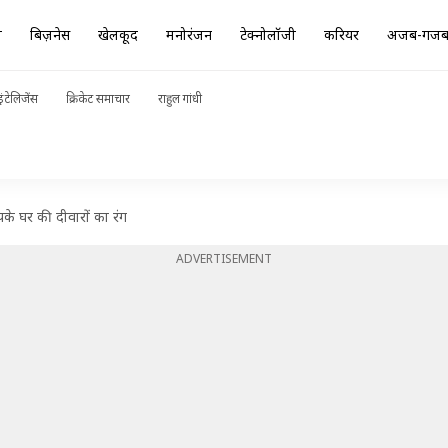
ा
बिज़नेस
खेलकूद
मनोरंजन
टेक्नोलॉजी
करियर
अजब-गज
ंटेलिजेंस
क्रिकेट समाचार
राहुल गांधी
 घर की दीवारों का रंग
ADVERTISEMENT