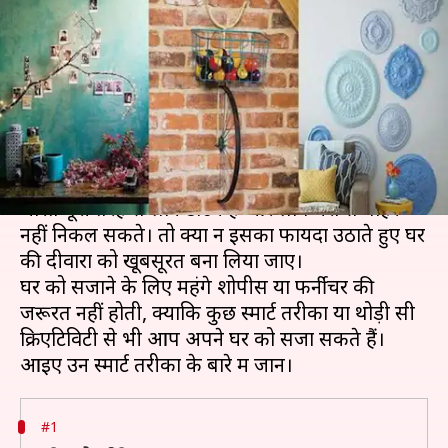
तरीकों से अपने घर की दीवारों को
बनाएं खूबसूरत
लेखन
Mar 27, 2020
06:12 pm
अंजली
क्या है खबर?
हर दिन कोरोना वायरस का कहर बढ़ता जा रहा है। ऐसे में
भारत पूरी तरह से लॉकडाउन है और लोग घरों से बाहर
नहीं निकल सकते। तो क्यों न इसका फायदा उठाते हुए घर
की दीवारों को खूबसूरत बना लिया जाए।
घर को सजाने के लिए महंगे शोपीस या फर्नीचर की
जरूरत नहीं होती, क्योंकि कुछ स्मार्ट तरीकों या थोड़ी सी
क्रिएटिविटी से भी आप अपने घर को सजा सकते हैं।
#1