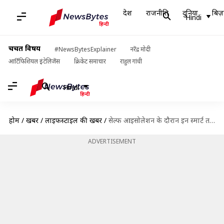
देश
राजनीति
दुनिया
बिज़
Hindi
चर्चित विषय
#NewsBytesExplainer
नरेंद्र मोदी
आर्टिफिशियल इंटेलिजेंस
क्रिकेट समाचार
राहुल गांधी
Hindi
होम
/
खबरें
/
लाइफस्टाइल की खबरें
/
सेल्फ आइसोलेशन के दौरान इन स्मार्ट तरीकों से अपने घर की दीवारों को बनाएं खूबसूरत
ADVERTISEMENT