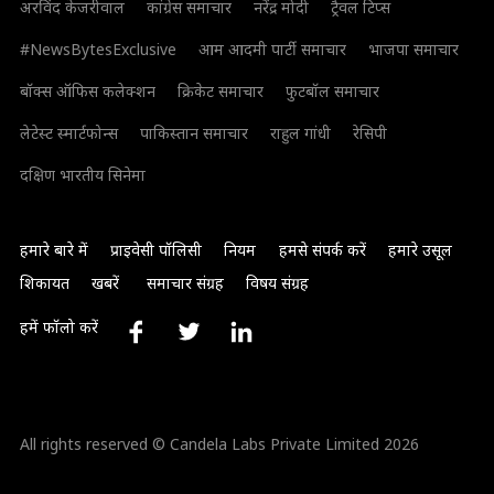
अरविंद केजरीवाल
कांग्रेस समाचार
नरेंद्र मोदी
ट्रैवल टिप्स
#NewsBytesExclusive
आम आदमी पार्टी समाचार
भाजपा समाचार
बॉक्स ऑफिस कलेक्शन
क्रिकेट समाचार
फुटबॉल समाचार
लेटेस्ट स्मार्टफोन्स
पाकिस्तान समाचार
राहुल गांधी
रेसिपी
दक्षिण भारतीय सिनेमा
हमारे बारे में
प्राइवेसी पॉलिसी
नियम
हमसे संपर्क करें
हमारे उसूल
शिकायत
खबरें
समाचार संग्रह
विषय संग्रह
हमें फॉलो करें
All rights reserved © Candela Labs Private Limited 2026