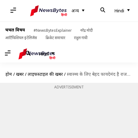
अन्य
Hindi
चर्चित विषय
#NewsBytesExplainer
नरेंद्र मोदी
आर्टिफिशियल इंटेलिजेंस
क्रिकेट समाचार
राहुल गांधी
Hindi
होम
/
खबरें
/
लाइफस्टाइल की खबरें
/
स्वास्थ्य के लिए बेहद फायदेमंद है राजमा, डाइट में जरूर करें शामिल
ADVERTISEMENT