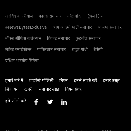
अरविंद केजरीवाल
कांग्रेस समाचार
नरेंद्र मोदी
ट्रैवल टिप्स
#NewsBytesExclusive
आम आदमी पार्टी समाचार
भाजपा समाचार
बॉक्स ऑफिस कलेक्शन
क्रिकेट समाचार
फुटबॉल समाचार
लेटेस्ट स्मार्टफोन्स
पाकिस्तान समाचार
राहुल गांधी
रेसिपी
दक्षिण भारतीय सिनेमा
हमारे बारे में
प्राइवेसी पॉलिसी
नियम
हमसे संपर्क करें
हमारे उसूल
शिकायत
खबरें
समाचार संग्रह
विषय संग्रह
हमें फॉलो करें