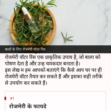
बढ़ाएं? जानें आसान तरीका
लेखन
Mar 17, 2025
08:06 pm
अंजली
क्या है खबर?
बालों की देखभाल
में रोजमेरी का उपयोग एक पुरानी
परंपरा है। यह जड़ी-बूटी न केवल बालों को मजबूत बनाती
बालों के लिए रोजमेरी वॉटर रिंस
है, बल्कि उनकी वृद्धि में भी मदद करती है।
रोजमेरी वॉटर रिंस एक प्राकृतिक उपाय है, जो बालों को
पोषण देता है और उन्हें चमकदार बनाता है।
इस लेख में हम आपको बताएंगे कि कैसे आप घर पर ही
रोजमेरी वॉटर तैयार कर सकते हैं और इसका सही तरीके
#1
रोजमेरी के फायदे