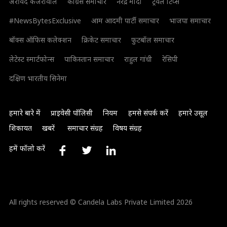
अरविंद केजरीवाल
कांग्रेस समाचार
नरेंद्र मोदी
ट्रैवल टिप्स
#NewsBytesExclusive
आम आदमी पार्टी समाचार
भाजपा समाचार
बॉक्स ऑफिस कलेक्शन
क्रिकेट समाचार
फुटबॉल समाचार
लेटेस्ट स्मार्टफोन्स
पाकिस्तान समाचार
राहुल गांधी
रेसिपी
दक्षिण भारतीय सिनेमा
हमारे बारे में
प्राइवेसी पॉलिसी
नियम
हमसे संपर्क करें
हमारे उसूल
शिकायत
खबरें
समाचार संग्रह
विषय संग्रह
हमें फॉलो करें
All rights reserved © Candela Labs Private Limited 2026