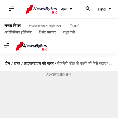
अन्य
Hindi
चर्चित विषय
#NewsBytesExplainer
नरेंद्र मोदी
आर्टिफिशियल इंटेलिजेंस
क्रिकेट समाचार
राहुल गांधी
Hindi
होम
/
खबरें
/
लाइफस्टाइल की खबरें
/
रोजमेरी वॉटर से बालों को कैसे बढ़ाएं? जानें आसान तरीका
ADVERTISEMENT