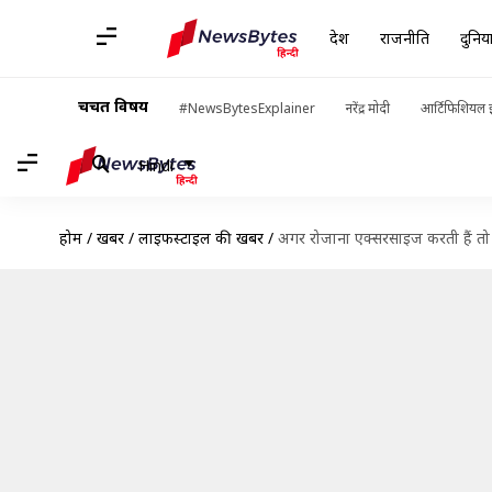
देश
राजनीति
दुनिय
चर्चित विषय
#NewsBytesExplainer
नरेंद्र मोदी
आर्टिफिशियल इ
Hindi
होम
/
खबरें
/
लाइफस्टाइल की खबरें
/
अगर रोजाना एक्सरसाइज करती हैं तो इ