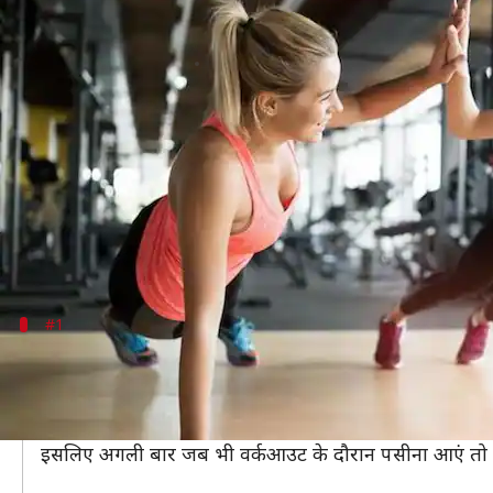
अगर रोजाना एक्सरसाइज करती हैं तो इन
लेखन
Sep 30, 2020
06:00 pm
अंजली
क्या है खबर?
वर्कआउट के दौरान बालों का ध्यान रखना भी उतना ही जरूर
दरअसल, वर्कआउट के दौरान काफी पसीना आता है जिससे सिर 
कमजोर होने लगते हैं।
#1
करें तौलिए का इस्तेमाल
यकीनन तरह-तरह की एक्सरसाइज करने के बाद जब चेहरे पर पसीन
अगर नहीं तो आज से ऐसा करना शुरू कर दें क्योंकि बालों को न 
इसलिए अगली बार जब भी वर्कआउट के दौरान पसीना आएं तो चेह