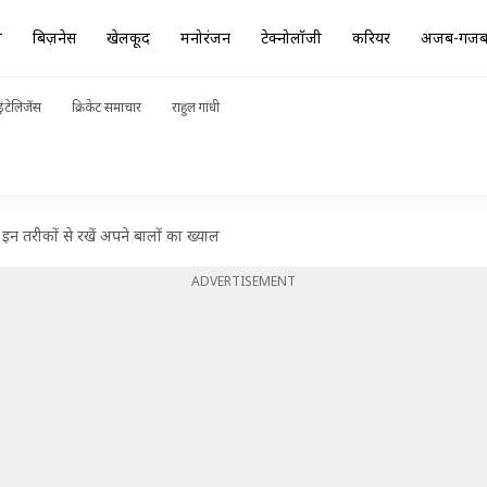
ा
बिज़नेस
खेलकूद
मनोरंजन
टेक्नोलॉजी
करियर
अजब-गज
ंटेलिजेंस
क्रिकेट समाचार
राहुल गांधी
न तरीकों से रखें अपने बालों का ख्याल
ADVERTISEMENT