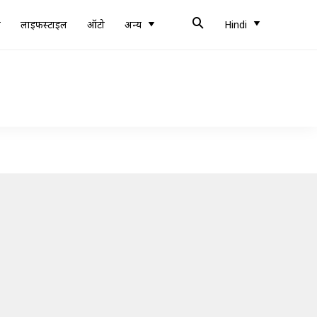
ब
लाइफस्टाइल
ऑटो
अन्य
Hindi