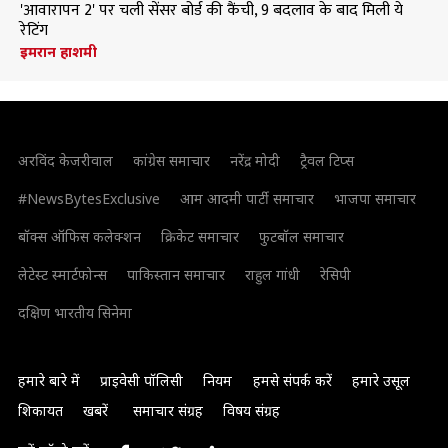
'आवारापन 2' पर चली सेंसर बोर्ड की कैंची, 9 बदलाव के बाद मिली ये
रेटिंग
इमरान हाशमी
अरविंद केजरीवाल
कांग्रेस समाचार
नरेंद्र मोदी
ट्रैवल टिप्स
#NewsBytesExclusive
आम आदमी पार्टी समाचार
भाजपा समाचार
बॉक्स ऑफिस कलेक्शन
क्रिकेट समाचार
फुटबॉल समाचार
लेटेस्ट स्मार्टफोन्स
पाकिस्तान समाचार
राहुल गांधी
रेसिपी
दक्षिण भारतीय सिनेमा
हमारे बारे में
प्राइवेसी पॉलिसी
नियम
हमसे संपर्क करें
हमारे उसूल
शिकायत
खबरें
समाचार संग्रह
विषय संग्रह