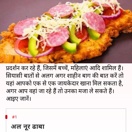
जायकों का लुत्फ जरूर उठाएं
लेखन
Jan 29, 2020
08:06 pm
अंजली
क्या है खबर?
दिल्ली का शाहीन बाग, इस जगह को लेकर आजकल
बवाल मचा हुआ है। क्योंकि यहां करीब 50 दिनों से
नागरिकता संशोधन कानून (CAA) के खिलाफ कई लोग
प्रदर्शन कर रहे हैं, जिसमें बच्चें, महिलाएं आदि शामिल हैं।
सियासी बातों से अलग अगर शाहीन बाग की बात करें तो
यहां आपको एक से एक जायकेदार खाना मिल सकता है,
अगर आप वहां जा रहे हैं तो उनका मजा ले सकते हैं।
#1
अल नूर ढाबा