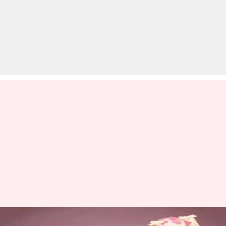
दिल्ली का शाहीन बाग: यहां इन