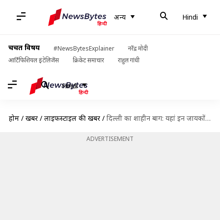
अन्य
Hindi
चर्चित विषय
#NewsBytesExplainer
नरेंद्र मोदी
आर्टिफिशियल इंटेलिजेंस
क्रिकेट समाचार
राहुल गांधी
Hindi
होम
/
खबरें
/
लाइफस्टाइल की खबरें
/
दिल्ली का शाहीन बाग: यहां इन जायकों का लुत्फ जरूर उठाएं
ADVERTISEMENT