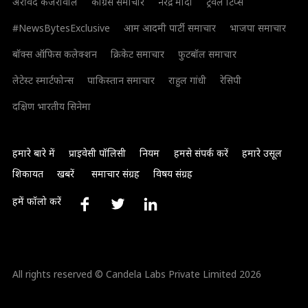
अरविंद केजरीवाल
कांग्रेस समाचार
नरेंद्र मोदी
ट्रैवल टिप्स
#NewsBytesExclusive
आम आदमी पार्टी समाचार
भाजपा समाचार
बॉक्स ऑफिस कलेक्शन
क्रिकेट समाचार
फुटबॉल समाचार
लेटेस्ट स्मार्टफोन्स
पाकिस्तान समाचार
राहुल गांधी
रेसिपी
दक्षिण भारतीय सिनेमा
हमारे बारे में
प्राइवेसी पॉलिसी
नियम
हमसे संपर्क करें
हमारे उसूल
शिकायत
खबरें
समाचार संग्रह
विषय संग्रह
हमें फॉलो करें
All rights reserved © Candela Labs Private Limited 2026