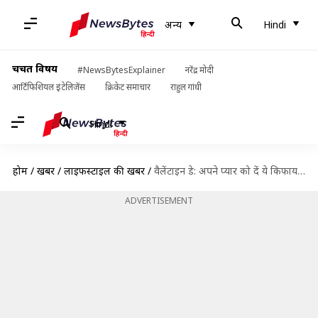
अन्य
Hindi
चर्चित विषय
#NewsBytesExplainer
नरेंद्र मोदी
आर्टिफिशियल इंटेलिजेंस
क्रिकेट समाचार
राहुल गांधी
Hindi
होम
/
खबरें
/
लाइफस्टाइल की खबरें
/
वैलेंटाइन डे: अपने प्यार को दें ये किफायती और यादगार गिफ्ट
ADVERTISEMENT