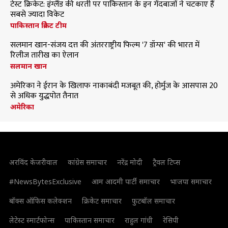
टेस्ट क्रिकेट: इंग्लैंड की धरती पर पाकिस्तान के इन गेंदबाजों ने चटकाए हैं
सबसे ज्यादा विकेट
पाकिस्तान क्रिकेट टीम
सलमान खान-संजय दत्त की अंतरराष्ट्रीय फिल्म '7 डॉग्स' की भारत में
रिलीज तारीख का ऐलान
सलमान खान
अमेरिका ने ईरान के खिलाफ नाकाबंदी मजबूत की, होर्मुज के आसपास 20
से अधिक युद्धपोत तैनात
अमेरिका
अरविंद केजरीवाल
कांग्रेस समाचार
नरेंद्र मोदी
ट्रैवल टिप्स
#NewsBytesExclusive
आम आदमी पार्टी समाचार
भाजपा समाचार
बॉक्स ऑफिस कलेक्शन
क्रिकेट समाचार
फुटबॉल समाचार
लेटेस्ट स्मार्टफोन्स
पाकिस्तान समाचार
राहुल गांधी
रेसिपी