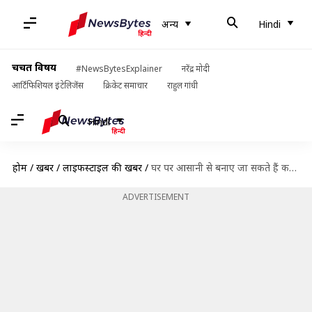
अन्य
Hindi
चर्चित विषय
#NewsBytesExplainer
नरेंद्र मोदी
आर्टिफिशियल इंटेलिजेंस
क्रिकेट समाचार
राहुल गांधी
Hindi
होम
/
खबरें
/
लाइफस्टाइल की खबरें
/
घर पर आसानी से बनाए जा सकते हैं कद्दू के बीज के व्यंजन, जानें रेसिपी
ADVERTISEMENT