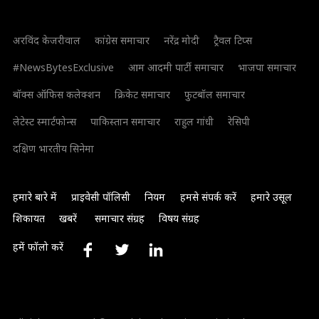
अरविंद केजरीवाल
कांग्रेस समाचार
नरेंद्र मोदी
ट्रैवल टिप्स
#NewsBytesExclusive
आम आदमी पार्टी समाचार
भाजपा समाचार
बॉक्स ऑफिस कलेक्शन
क्रिकेट समाचार
फुटबॉल समाचार
लेटेस्ट स्मार्टफोन्स
पाकिस्तान समाचार
राहुल गांधी
रेसिपी
दक्षिण भारतीय सिनेमा
हमारे बारे में
प्राइवेसी पॉलिसी
नियम
हमसे संपर्क करें
हमारे उसूल
शिकायत
खबरें
समाचार संग्रह
विषय संग्रह
हमें फॉलो करें