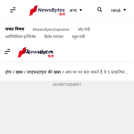
अन्य
Hindi
चर्चित विषय
#NewsBytesExplainer
नरेंद्र मोदी
आर्टिफिशियल इंटेलिजेंस
क्रिकेट समाचार
राहुल गांधी
Hindi
होम
/
खबरें
/
लाइफस्टाइल की खबरें
/
आप घर पर बना सकते हैं ये 5 प्राकृतिक कंडीशनर, इस्तेमाल से बाल बनेंगे मुलायम
ADVERTISEMENT