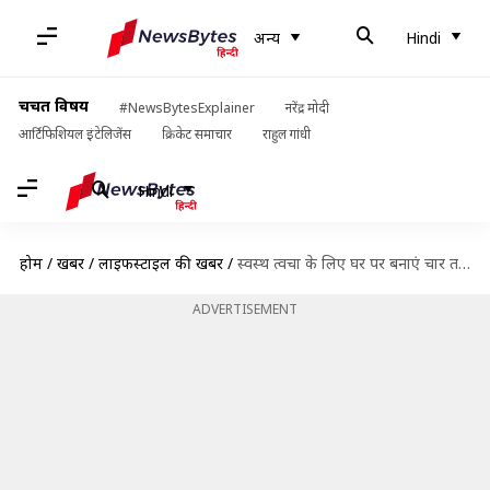
अन्य
Hindi
चर्चित विषय
#NewsBytesExplainer
नरेंद्र मोदी
आर्टिफिशियल इंटेलिजेंस
क्रिकेट समाचार
राहुल गांधी
Hindi
होम
/
खबरें
/
लाइफस्टाइल की खबरें
/
स्वस्थ त्वचा के लिए घर पर बनाएं चार तरह के कीवी फेसपैक
ADVERTISEMENT