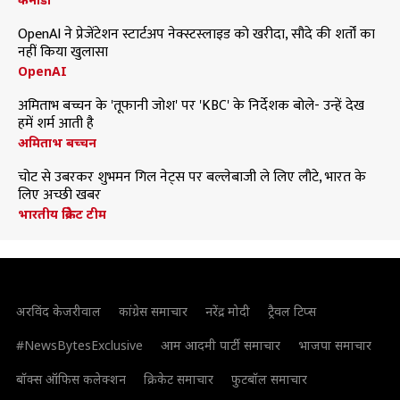
OpenAI ने प्रेजेंटेशन स्टार्टअप नेक्स्टस्लाइड को खरीदा, सौदे की शर्तों का
नहीं किया खुलासा
OpenAI
अमिताभ बच्चन के 'तूफानी जोश' पर 'KBC' के निर्देशक बोले- उन्हें देख
हमें शर्म आती है
अमिताभ बच्चन
चोट से उबरकर शुभमन गिल नेट्स पर बल्लेबाजी ले लिए लौटे, भारत के
लिए अच्छी खबर
भारतीय क्रिकेट टीम
अरविंद केजरीवाल
कांग्रेस समाचार
नरेंद्र मोदी
ट्रैवल टिप्स
#NewsBytesExclusive
आम आदमी पार्टी समाचार
भाजपा समाचार
बॉक्स ऑफिस कलेक्शन
क्रिकेट समाचार
फुटबॉल समाचार