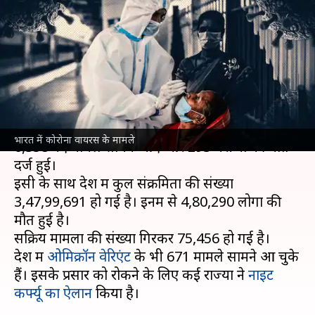
6,358 नए संक्रमित, ओमिक्रॉन के
मामले 600 पार
लेखन
Dec 28, 2021
09:27 am
मुकुल तोमर
क्या है खबर?
भारत में पिछले 24 घंटे में
कोरोना वायरस
से संक्रमण के
भारत में कोरोना वायरस के मामले
6,358 नए मामले सामने आए और 293 मरीजों की मौत
दर्ज हुई।
इसी के साथ देश में कुल संक्रमितों की संख्या
3,47,99,691 हो गई है। इनमें से 4,80,290 लोगों की
मौत हुई है।
सक्रिय मामलों की संख्या गिरकर 75,456 हो गई है।
देश में
ओमिक्रॉन वेरिएंट
के भी 671 मामले सामने आ चुके
हैं। इसके प्रसार को रोकने के लिए कई राज्यों ने
नाइट
कर्फ्यू का ऐलान