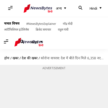
अन्य
Hindi
चर्चित विषय
#NewsBytesExplainer
नरेंद्र मोदी
आर्टिफिशियल इंटेलिजेंस
क्रिकेट समाचार
राहुल गांधी
Hindi
होम
/
खबरें
/
देश की खबरें
/
कोरोना वायरस: देश में बीते दिन मिले 6,358 नए संक्रमित, ओमिक्रॉन के मामले 600 पार
ADVERTISEMENT