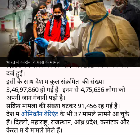
7,350 नए मामले, 200 से अधिक की
मौत
लेखन
Dec 13, 2021
09:28 am
मुकुल तोमर
क्या है खबर?
भारत में पिछले 24 घंटे में
कोरोना वायरस
से संक्रमण के
भारत में कोरोना वायरस के मामले
7,350 नए मामले सामने आए और 202 मरीजों की मौत
दर्ज हुई।
इसी के साथ देश में कुल संक्रमितों की संख्या
3,46,97,860 हो गई है। इनमें से 4,75,636 लोगों को
अपनी जान गंवानी पड़ी है।
सक्रिय मामलों की संख्या घटकर 91,456 रह गई है।
देश में
ओमिक्रॉन वेरिएंट
के भी 37 मामले सामने आ चुके
हैं। दिल्ली, महाराष्ट्र, राजस्थान, आंध्र प्रदेश, कर्नाटक और