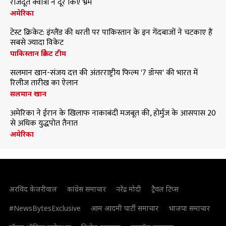
राजदूत क्वात्रा ने दूर किए भ्रम
अमेरिका
टेस्ट क्रिकेट: इंग्लैंड की धरती पर पाकिस्तान के इन गेंदबाजों ने चटकाए हैं
सबसे ज्यादा विकेट
पाकिस्तान क्रिकेट टीम
सलमान खान-संजय दत्त की अंतरराष्ट्रीय फिल्म '7 डॉग्स' की भारत में
रिलीज तारीख का ऐलान
सलमान खान
अमेरिका ने ईरान के खिलाफ नाकाबंदी मजबूत की, होर्मुज के आसपास 20
से अधिक युद्धपोत तैनात
अमेरिका
अरविंद केजरीवाल
कांग्रेस समाचार
नरेंद्र मोदी
ट्रैवल टिप्स
#NewsBytesExclusive
आम आदमी पार्टी समाचार
भाजपा समाचार