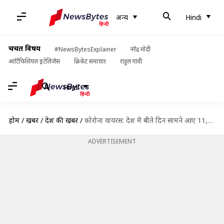
अन्य
Hindi
चर्चित विषय
#NewsBytesExplainer
नरेंद्र मोदी
आर्टिफिशियल इंटेलिजेंस
क्रिकेट समाचार
राहुल गांधी
Hindi
होम
/
खबरें
/
देश की खबरें
/
कोरोना वायरस: देश में बीते दिन सामने आए 11,850 नए मामले, 555 की मौत
ADVERTISEMENT