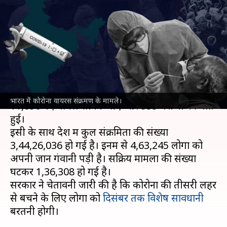
सामने आए 11,850 नए मामले, 555
की मौत
लेखन
Nov 13, 2021
10:50 am
भारत शर्मा
क्या है खबर?
भारत में पिछले 24 घंटे में
कोरोना वायरस
से संक्रमण के
भारत में कोरोना वायरस संक्रमण के मामले।
11,850 नए मामले सामने आए और 555 मरीजों की मौत
हुई।
इसी के साथ देश में कुल संक्रमितों की संख्या
3,44,26,036 हो गई है। इनमें से 4,63,245 लोगों को
अपनी जान गंवानी पड़ी है। सक्रिय मामलों की संख्या
घटकर 1,36,308 हो गई है।
सरकार ने चेतावनी जारी की है कि कोरोना की तीसरी लहर
से बचने के लिए लोगों को
दिसंबर तक विशेष सावधानी