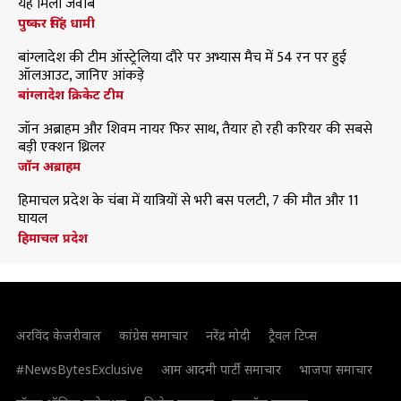
यह मिला जवाब
पुष्कर सिंह धामी
बांग्लादेश की टीम ऑस्ट्रेलिया दौरे पर अभ्यास मैच में 54 रन पर हुई
ऑलआउट, जानिए आंकड़े
बांग्लादेश क्रिकेट टीम
जॉन अब्राहम और शिवम नायर फिर साथ, तैयार हो रही करियर की सबसे
बड़ी एक्शन थ्रिलर
जॉन अब्राहम
हिमाचल प्रदेश के चंबा में यात्रियों से भरी बस पलटी, 7 की मौत और 11
घायल
हिमाचल प्रदेश
अरविंद केजरीवाल
कांग्रेस समाचार
नरेंद्र मोदी
ट्रैवल टिप्स
#NewsBytesExclusive
आम आदमी पार्टी समाचार
भाजपा समाचार