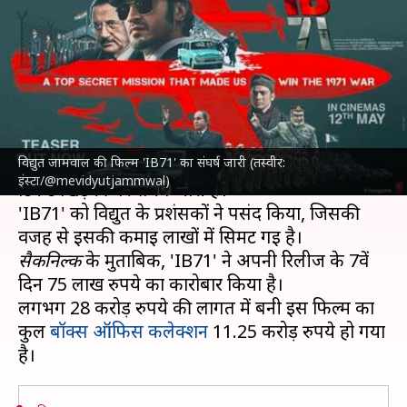
'IB71' हुई फ्लॉप, जानिए फिल्म की
कुल कमाई
लेखन
May 19, 2023
11:04 am
दीक्षा शर्मा
क्या है खबर?
विद्युत जामवाल की फिल्म 'IB71' का संघर्ष जारी (तस्वीर:
12 मई को रिलीज हुई
विद्युत जामवाल
की 'IB71' का
इंस्टा/@mevidyutjammwal)
टिकट खिड़की पर संघर्ष जारी है।
'IB71' को विद्युत के प्रशंसकों ने पसंद किया, जिसकी
सैकनिल्क
के मुताबिक, 'IB71' ने अपनी रिलीज के 7वें
दिन 75 लाख रुपये का कारोबार किया है।
लगभग 28 करोड़ रुपये की लागत में बनी इस फिल्म का
कुल
बॉक्स ऑफिस कलेक्शन
11.25 करोड़ रुपये हो गया