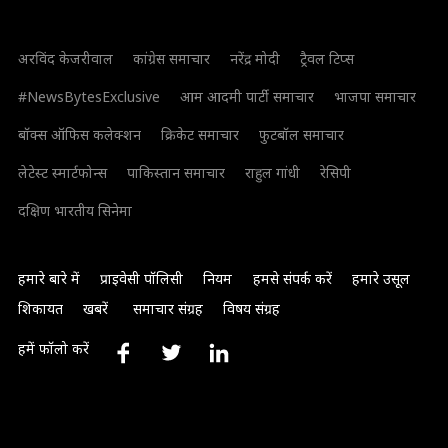
अरविंद केजरीवाल
कांग्रेस समाचार
नरेंद्र मोदी
ट्रैवल टिप्स
#NewsBytesExclusive
आम आदमी पार्टी समाचार
भाजपा समाचार
बॉक्स ऑफिस कलेक्शन
क्रिकेट समाचार
फुटबॉल समाचार
लेटेस्ट स्मार्टफोन्स
पाकिस्तान समाचार
राहुल गांधी
रेसिपी
दक्षिण भारतीय सिनेमा
हमारे बारे में
प्राइवेसी पॉलिसी
नियम
हमसे संपर्क करें
हमारे उसूल
शिकायत
खबरें
समाचार संग्रह
विषय संग्रह
हमें फॉलो करें