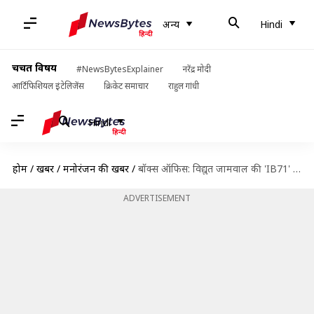
अन्य
Hindi
चर्चित विषय
#NewsBytesExplainer
नरेंद्र मोदी
आर्टिफिशियल इंटेलिजेंस
क्रिकेट समाचार
राहुल गांधी
Hindi
होम
/
खबरें
/
मनोरंजन की खबरें
/
बॉक्स ऑफिस: विद्युत जामवाल की 'IB71' हुई फ्लॉप, जानिए फिल्म की कुल कमाई
ADVERTISEMENT