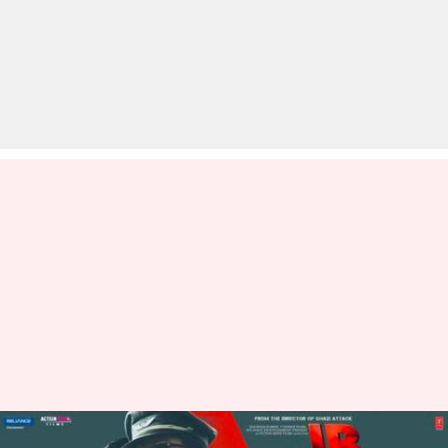
बॉक्स ऑफिस: विद्युत जामवाल की