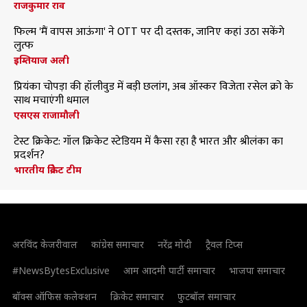
राजकुमार राव
फिल्म 'मैं वापस आऊंगा' ने OTT पर दी दस्तक, जानिए कहां उठा सकेंगे
लुत्फ
इम्तियाज अली
प्रियंका चोपड़ा की हॉलीवुड में बड़ी छलांग, अब ऑस्कर विजेता रसेल क्रो के
साथ मचाएंगी धमाल
एसएस राजामौली
टेस्ट क्रिकेट: गॉल क्रिकेट स्टेडियम में कैसा रहा है भारत और श्रीलंका का
प्रदर्शन?
भारतीय क्रिकेट टीम
अरविंद केजरीवाल
कांग्रेस समाचार
नरेंद्र मोदी
ट्रैवल टिप्स
#NewsBytesExclusive
आम आदमी पार्टी समाचार
भाजपा समाचार
बॉक्स ऑफिस कलेक्शन
क्रिकेट समाचार
फुटबॉल समाचार