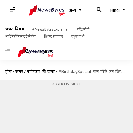
अन्य
Hindi
चर्चित विषय
#NewsBytesExplainer
नरेंद्र मोदी
आर्टिफिशियल इंटेलिजेंस
क्रिकेट समाचार
राहुल गांधी
Hindi
होम
/
खबरें
/
मनोरंजन की खबरें
/
#BirthdaySpecial: पांच मौके जब प्रियंका चोपड़ा ने पूरी दुनिया में भारत का नाम किया रौशन
ADVERTISEMENT