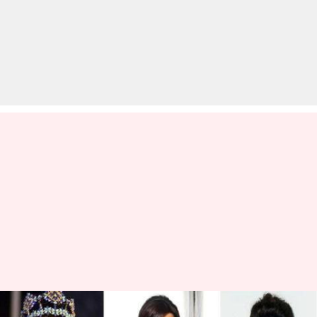
#BirthdaySpecial: पांच मौके जब