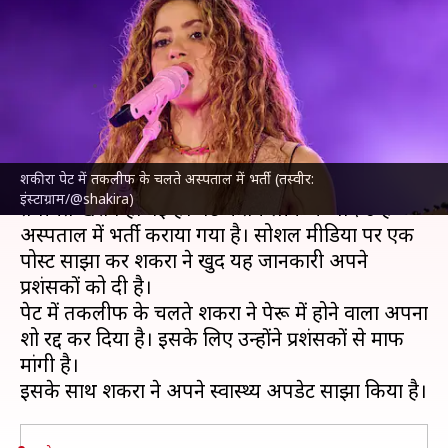
अस्पताल में भर्ती, रद्द किया पेरू में
होने वाला शो
लेखन
Feb 17, 2025
12:16 pm
दीक्षा शर्मा
क्या है खबर?
शकीरा पेट में तकलीफ के चलते अस्पताल में भर्ती (तस्वीर:
कोलंबिया की जानी-मानी गायिका
शकीरा
की अचानक
इंस्टाग्राम/@shakira)
तबीयत खराब हो गई है। पेट में तकलीफ के बाद उन्हें
अस्पताल में भर्ती कराया गया है। सोशल मीडिया पर एक
पोस्ट साझा कर शकीरा ने खुद यह जानकारी अपने
प्रशंसकों को दी है।
पेट में तकलीफ के चलते शकीरा ने पेरू में होने वाला अपना
शो रद्द कर दिया है। इसके लिए उन्होंने प्रशंसकों से माफी
मांगी है।