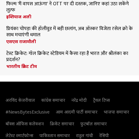
फिल्म 'मैं वापस आऊंगा' ने OTT पर दी दस्तक, जानिए कहां उठा सकेंगे
लुत्फ
इम्तियाज अली
प्रियंका चोपड़ा की हॉलीवुड में बड़ी छलांग, अब ऑस्कर विजेता रसेल क्रो के
साथ मचाएंगी धमाल
एसएस राजामौली
टेस्ट क्रिकेट: गॉल क्रिकेट स्टेडियम में कैसा रहा है भारत और श्रीलंका का
प्रदर्शन?
भारतीय क्रिकेट टीम
अरविंद केजरीवाल
कांग्रेस समाचार
नरेंद्र मोदी
ट्रैवल टिप्स
#NewsBytesExclusive
आम आदमी पार्टी समाचार
भाजपा समाचार
बॉक्स ऑफिस कलेक्शन
क्रिकेट समाचार
फुटबॉल समाचार
लेटेस्ट स्मार्टफोन्स
पाकिस्तान समाचार
राहुल गांधी
रेसिपी