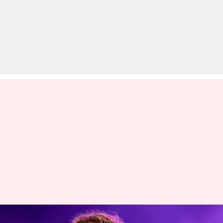
शकीरा पेट में तकलीफ के चलते