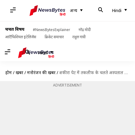
अन्य
Hindi
चर्चित विषय
#NewsBytesExplainer
नरेंद्र मोदी
आर्टिफिशियल इंटेलिजेंस
क्रिकेट समाचार
राहुल गांधी
Hindi
होम
/
खबरें
/
मनोरंजन की खबरें
/
शकीरा पेट में तकलीफ के चलते अस्पताल में भर्ती, रद्द किया पेरू में होने वाला शो
ADVERTISEMENT