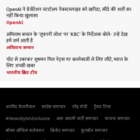
OpenAI ने प्रेजेंटेशन स्टार्टअप नेक्स्टस्लाइड को खरीदा, सौदे की शर्तों का
नहीं किया खुलासा
OpenAI
अमिताभ बच्चन के 'तूफानी जोश' पर 'KBC' के निर्देशक बोले- उन्हें देख
हमें शर्म आती है
अमिताभ बच्चन
चोट से उबरकर शुभमन गिल नेट्स पर बल्लेबाजी ले लिए लौटे, भारत के
लिए अच्छी खबर
भारतीय क्रिकेट टीम
अरविंद केजरीवाल
कांग्रेस समाचार
नरेंद्र मोदी
ट्रैवल टिप्स
#NewsBytesExclusive
आम आदमी पार्टी समाचार
भाजपा समाचार
बॉक्स ऑफिस कलेक्शन
क्रिकेट समाचार
फुटबॉल समाचार