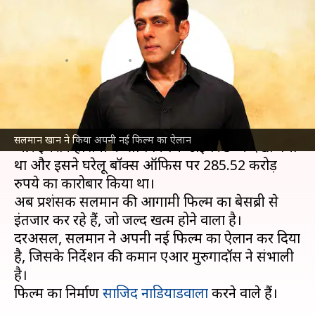
फिल्म का ऐलान, एआर मुरुगादॉस
करेंगे निर्देशन
लेखन
Mar 12, 2024
11:43 am
दीक्षा शर्मा
क्या है खबर?
अभिनेता
सलमान खान
को आखिरी बार कैटरीना कैफ
सलमान खान ने किया अपनी नई फिल्म का ऐलान
और इमरान हाशमी के साथ फिल्म 'टाइगर 3' में देखा गया
था और इसने घरेलू बॉक्स ऑफिस पर 285.52 करोड़
रुपये का कारोबार किया था।
अब प्रशंसक सलमान की आगामी फिल्म का बेसब्री से
इंतजार कर रहे हैं, जो जल्द खत्म होने वाला है।
दरअसल, सलमान ने अपनी नई फिल्म का ऐलान कर दिया
है, जिसके निर्देशन की कमान एआर मुरुगादॉस ने संभाली
है।
फिल्म का निर्माण
साजिद नाडियाडवाला