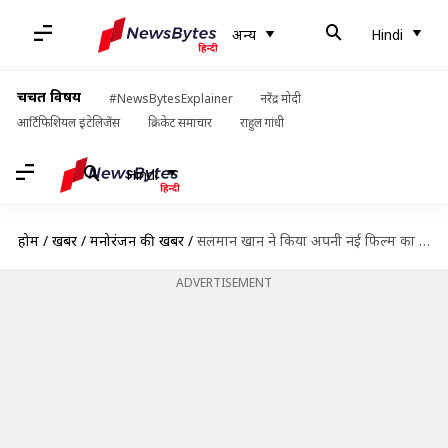
अन्य
Hindi
चर्चित विषय
#NewsBytesExplainer
नरेंद्र मोदी
आर्टिफिशियल इंटेलिजेंस
क्रिकेट समाचार
राहुल गांधी
Hindi
होम
/
खबरें
/
मनोरंजन की खबरें
/
सलमान खान ने किया अपनी नई फिल्म का ऐलान, एआर मुरुगादॉस करेंगे निर्देशन
ADVERTISEMENT