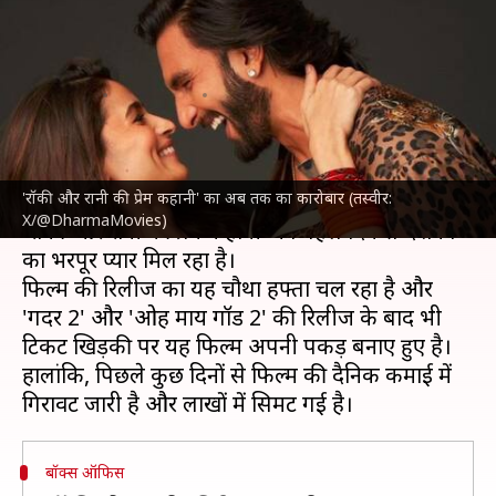
की प्रेम कहानी' की कमाई चौथे हफ्ते में
भी जारी
लेखन
Aug 24, 2023
10:18 am
दीक्षा शर्मा
क्या है खबर?
'रॉकी और रानी की प्रेम कहानी' का अब तक का कारोबार (तस्वीर:
आलिया भट्ट
और
रणवीर सिंह
की रोमांटिक-कॉमेडी फिल्म
X/@DharmaMovies)
'रॉकी और रानी की प्रेम कहानी' को पहले दिन से दर्शकों
का भरपूर प्यार मिल रहा है।
फिल्म की रिलीज का यह चौथा हफ्ता चल रहा है और
'गदर 2' और 'ओह माय गॉड 2' की रिलीज के बाद भी
टिकट खिड़की पर यह फिल्म अपनी पकड़ बनाए हुए है।
हालांकि, पिछले कुछ दिनों से फिल्म की दैनिक कमाई में
बॉक्स ऑफिस