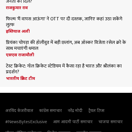
जनता का दिल?
राजकुमार राव
फिल्म 'मैं वापस आऊंगा' ने OTT पर दी दस्तक, जानिए कहां उठा सकेंगे
लुत्फ
इम्तियाज अली
प्रियंका चोपड़ा की हॉलीवुड में बड़ी छलांग, अब ऑस्कर विजेता रसेल क्रो के
साथ मचाएंगी धमाल
एसएस राजामौली
टेस्ट क्रिकेट: गॉल क्रिकेट स्टेडियम में कैसा रहा है भारत और श्रीलंका का
प्रदर्शन?
भारतीय क्रिकेट टीम
अरविंद केजरीवाल
कांग्रेस समाचार
नरेंद्र मोदी
ट्रैवल टिप्स
#NewsBytesExclusive
आम आदमी पार्टी समाचार
भाजपा समाचार