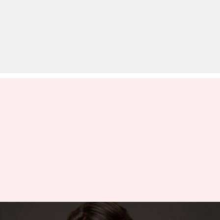
बॉक्स ऑफिस: फिल्म 'रॉकी और रानी