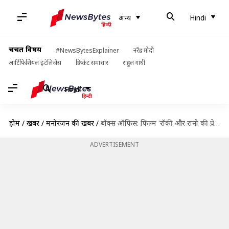
अन्य
Hindi
चर्चित विषय
#NewsBytesExplainer
नरेंद्र मोदी
आर्टिफिशियल इंटेलिजेंस
क्रिकेट समाचार
राहुल गांधी
Hindi
होम
/
खबरें
/
मनोरंजन की खबरें
/
बॉक्स ऑफिस: फिल्म 'रॉकी और रानी की प्रेम कहानी' की कमाई चौथे हफ्ते में भी जारी
ADVERTISEMENT