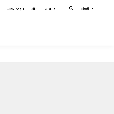
ब
लाइफस्टाइल
ऑटो
अन्य
Hindi