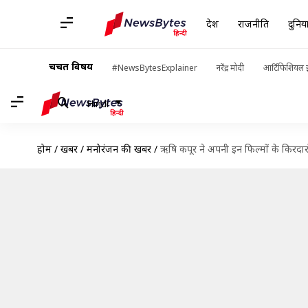
देश
राजनीति
दुनिय
चर्चित विषय
#NewsBytesExplainer
नरेंद्र मोदी
आर्टिफिशियल इ
Hindi
होम
/
खबरें
/
मनोरंजन की खबरें
/
ऋषि कपूर ने अपनी इन फिल्मों के किरदारों