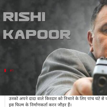
ऋषि कपूर ने अपनी इन फिल्मों के किरदा
लेखन
May 01, 2020
09:46 am
अंजली
क्या है खबर?
ऋषि कपूर ऐसे एक्टर थे, जो हर किरदार और भूमिका को पूरी 
उनकी अदायगी के चर्चे ही तो उन्हें हर तरह के रोल के लिए हम
आज बेशक वो हमारे बीच नहीं रहे, लेकिन हाल ही के कुछ द
#1
अमरजीत कपूर (फिल्म- कपूर एंड सन्स)
18 मार्च, 2016 में रिलीज हुई 'कपूर एंड सन्स' में ऋषि कपूर
इस फिल्म में ऋषि कपूर के अभिनय के साथ-साथ उनके मेकअप ने 
उनको अपने दादा वाले किरदार को निभाने के लिए पांच घंटे से ज
इस फिल्म के निर्माणकर्ता करन जौहर हैं।