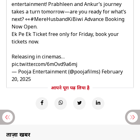
entertainment! Prabhleen and Ankur’s journey
takes a turn tomorrow—are you ready for what’s
next? 👀
#MereHusbandKiBiwi
Advance Booking
Now Open.
Ek Pe Ek Ticket free only for Friday, book your
tickets now.
Releasing in cinemas…
pic.twitter.com/6mOvd9a6mj
— Pooja Entertainment (@poojafilms)
February
20, 2025
आपने पूरा पढ़ लिया है
ताज़ा खबरें