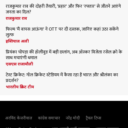
राजकुमार राव की दोहरी तैयारी, 'प्रहार' और फिर 'रफ्तार' से जीतने आएंगे
जनता का दिल?
राजकुमार राव
फिल्म 'मैं वापस आऊंगा' ने OTT पर दी दस्तक, जानिए कहां उठा सकेंगे
लुत्फ
इम्तियाज अली
प्रियंका चोपड़ा की हॉलीवुड में बड़ी छलांग, अब ऑस्कर विजेता रसेल क्रो के
साथ मचाएंगी धमाल
एसएस राजामौली
टेस्ट क्रिकेट: गॉल क्रिकेट स्टेडियम में कैसा रहा है भारत और श्रीलंका का
प्रदर्शन?
भारतीय क्रिकेट टीम
अरविंद केजरीवाल
कांग्रेस समाचार
नरेंद्र मोदी
ट्रैवल टिप्स