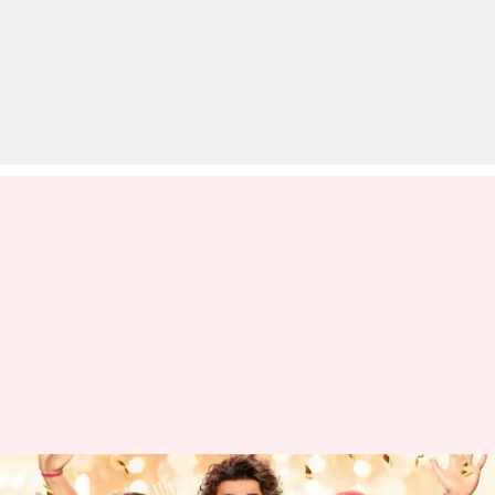
'मेरे हस्बैंड की बीवी' की एक टिकट