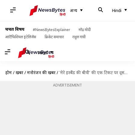
अन्य
Hindi
चर्चित विषय
#NewsBytesExplainer
नरेंद्र मोदी
आर्टिफिशियल इंटेलिजेंस
क्रिकेट समाचार
राहुल गांधी
Hindi
होम
/
खबरें
/
मनोरंजन की खबरें
/
'मेरे हस्बैंड की बीवी' की एक टिकट पर दूसरी मुफ्त, कब उठा पाएंगे ऑफर का लाभ?
ADVERTISEMENT