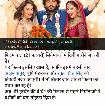
पर दूसरी मुफ्त, कब उठा पाएंगे
ऑफर का लाभ?
लेखन
Feb 20, 2025
11:30 am
दीक्षा शर्मा
क्या है खबर?
'मेरे हस्बैंड की बीवी' की एक टिकट पर दूसरी मुफ्त (तस्वीर:
मुदस्सर अजीज के निर्देशन में बनी फिल्म 'मेरे हस्बैंड की
इंस्टाग्राम/@arjunkapoor)
बीवी' की रिलीज को अब सिर्फ चंद दिन बाकी हैं। यह
फिल्म कल (21 फरवरी) सिनेमाघरों में रिलीज होने जा रही
है।
यह फिल्म इसलिए खास है, क्योंकि इसमें पहली बार
अर्जुन कपूर
, भूमि पेडनेकर और
रकुल प्रीत सिंह
की
तिकड़ी नजर आएगी। तीनों सितारे जोर-शोर से फिल्म का
प्रचार कर रहे हैं।
अब 'मेरे हस्बैंड की बीवी' की रिलीज से पहले निर्माताओं ने