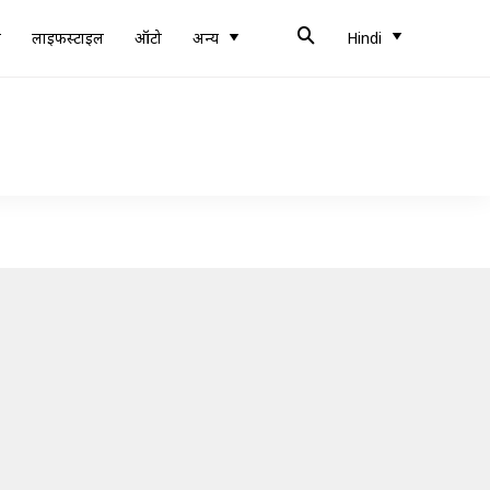
ब
लाइफस्टाइल
ऑटो
अन्य
Hindi