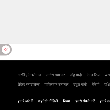
अरविंद केजरीवाल
कांग्रेस समाचार
नरेंद्र मोदी
ट्रैवल टिप्स
#N
लेटेस्ट स्मार्टफोन्स
पाकिस्तान समाचार
राहुल गांधी
रेसिपी
दक्ष
हमारे बारे में
प्राइवेसी पॉलिसी
नियम
हमसे संपर्क करें
हमारे उ