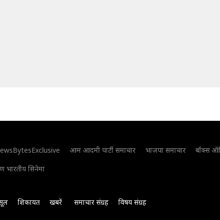
ewsBytesExclusive
आम आदमी पार्टी समाचार
भाजपा समाचार
बॉक्स ऑ
िण भारतीय सिनेमा
सूल
शिकायत
खबरें
समाचार संग्रह
विषय संग्रह