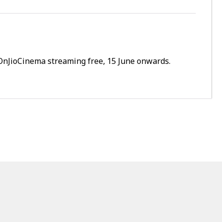
OnJioCinema
streaming free, 15 June onwards.