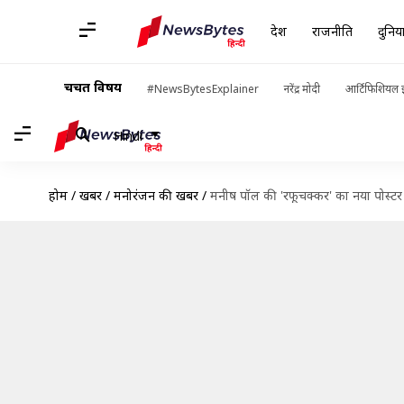
देश
राजनीति
दुनिय
चर्चित विषय
#NewsBytesExplainer
नरेंद्र मोदी
आर्टिफिशियल इ
Hindi
होम
/
खबरें
/
मनोरंजन की खबरें
/
मनीष पॉल की 'रफूचक्कर' का नया पोस्ट