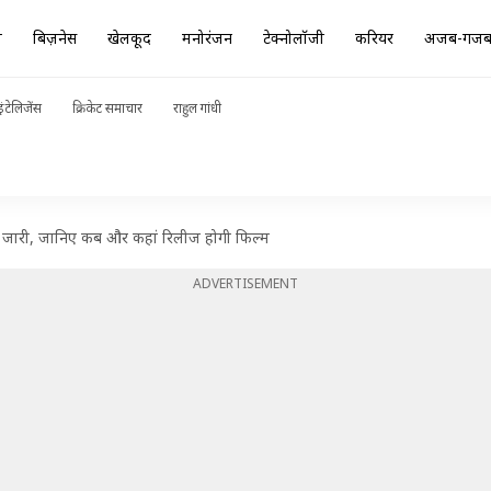
ा
बिज़नेस
खेलकूद
मनोरंजन
टेक्नोलॉजी
करियर
अजब-गज
ंटेलिजेंस
क्रिकेट समाचार
राहुल गांधी
र जारी, जानिए कब और कहां रिलीज होगी फिल्म
ADVERTISEMENT