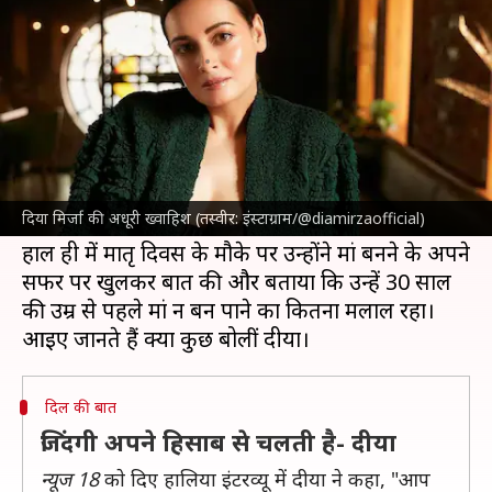
पर हुईं निराश, बोलीं- नरक से गुजरी
लेखन
May 12, 2024
01:43 pm
नेहा शर्मा
क्या है खबर?
अभिनेत्री
दीया मिर्जा
को पिछली बार फिल्म '
धक धक
' में
देखा गया था, जिसमें उनके काम को सराहना मिली। दीया
दिया मिर्जा की अधूरी ख्वाहिश (तस्वीर: इंस्टाग्राम/@diamirzaofficial)
अपनी निजी जिंदगी को लेकर कम ही चर्चा में रहती हैं।
हाल ही में मातृ दिवस के मौके पर उन्होंने मां बनने के अपने
सफर पर खुलकर बात की और बताया कि उन्हें 30 साल
की उम्र से पहले मां न बन पाने का कितना मलाल रहा।
दिल की बात
जिंदगी अपने हिसाब से चलती है- दीया
न्यूज 18
काे दिए हालिया इंटरव्यू में दीया ने कहा, "आप