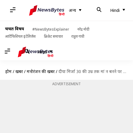
अन्य
Hindi
चर्चित विषय
#NewsBytesExplainer
नरेंद्र मोदी
आर्टिफिशियल इंटेलिजेंस
क्रिकेट समाचार
राहुल गांधी
Hindi
होम
/
खबरें
/
मनोरंजन की खबरें
/
दीया मिर्जा 30 की उम्र तक मां न बनने पर हुईं निराश, बोलीं- नरक से गुजरी
ADVERTISEMENT