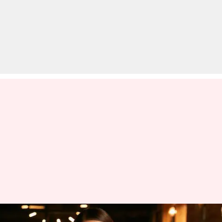
दीया मिर्जा 30 की उम्र तक मां न बनने