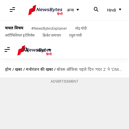
अन्य
Hindi
चर्चित विषय
#NewsBytesExplainer
नरेंद्र मोदी
आर्टिफिशियल इंटेलिजेंस
क्रिकेट समाचार
राहुल गांधी
Hindi
होम
/
खबरें
/
मनोरंजन की खबरें
/
बॉक्स ऑफिस: पहले दिन 'गदर 2' ने 'OMG 2' को पछाड़ा, 'जेलर' को लगा झटका
ADVERTISEMENT