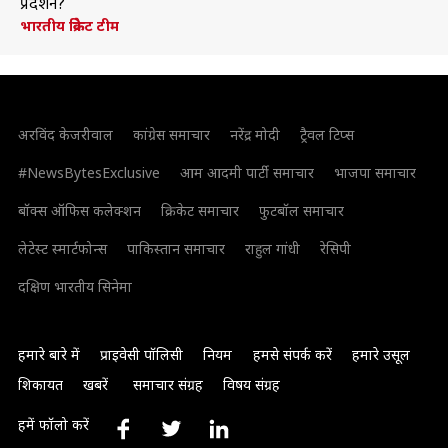
प्रदर्शन?
भारतीय क्रिकेट टीम
अरविंद केजरीवाल
कांग्रेस समाचार
नरेंद्र मोदी
ट्रैवल टिप्स
#NewsBytesExclusive
आम आदमी पार्टी समाचार
भाजपा समाचार
बॉक्स ऑफिस कलेक्शन
क्रिकेट समाचार
फुटबॉल समाचार
लेटेस्ट स्मार्टफोन्स
पाकिस्तान समाचार
राहुल गांधी
रेसिपी
दक्षिण भारतीय सिनेमा
हमारे बारे में
प्राइवेसी पॉलिसी
नियम
हमसे संपर्क करें
हमारे उसूल
शिकायत
खबरें
समाचार संग्रह
विषय संग्रह
हमें फॉलो करें