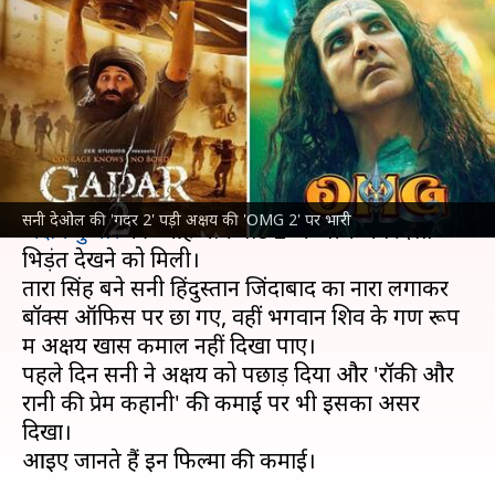
'OMG 2' को पछाड़ा, 'जेलर' को
लगा झटका
लेखन
Aug 12, 2023
10:59 am
मेघा
क्या है खबर?
सिनेमाघरों में इस हफ्ते
सनी देओल
की 'गदर 2' और
सनी देओल की 'गदर 2' पड़ी अक्षय की 'OMG 2' पर भारी
अक्षय कुमार
की 'ओह माय गॉड 2' के बीच जबरदस्त
भिड़ंत देखने को मिली।
तारा सिंह बने सनी हिंदुस्तान जिंदाबाद का नारा लगाकर
बॉक्स ऑफिस पर छा गए, वहीं भगवान शिव के गण रूप
में अक्षय खास कमाल नहीं दिखा पाए।
पहले दिन सनी ने अक्षय को पछाड़ दिया और 'रॉकी और
रानी की प्रेम कहानी' की कमाई पर भी इसका असर
दिखा।