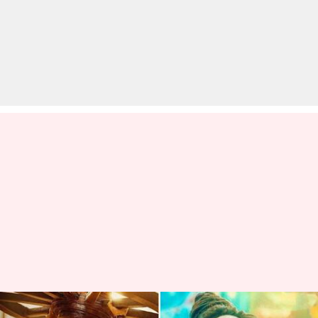
बॉक्स ऑफिस: पहले दिन 'गदर 2' ने