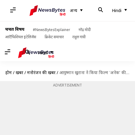
अन्य
Hindi
चर्चित विषय
#NewsBytesExplainer
नरेंद्र मोदी
आर्टिफिशियल इंटेलिजेंस
क्रिकेट समाचार
राहुल गांधी
Hindi
होम
/
खबरें
/
मनोरंजन की खबरें
/
आयुष्मान खुराना ने किया फिल्म 'अनेक' की रिलीज डेट का ऐलान
ADVERTISEMENT