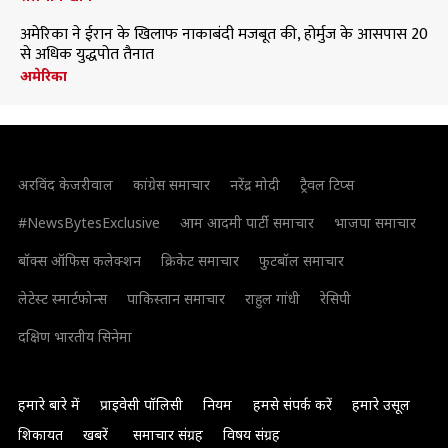
अमेरिका ने ईरान के खिलाफ नाकाबंदी मजबूत की, होर्मुज के आसपास 20
से अधिक युद्धपोत तैनात
अमेरिका
अरविंद केजरीवाल
कांग्रेस समाचार
नरेंद्र मोदी
ट्रैवल टिप्स
#NewsBytesExclusive
आम आदमी पार्टी समाचार
भाजपा समाचार
बॉक्स ऑफिस कलेक्शन
क्रिकेट समाचार
फुटबॉल समाचार
लेटेस्ट स्मार्टफोन्स
पाकिस्तान समाचार
राहुल गांधी
रेसिपी
दक्षिण भारतीय सिनेमा
हमारे बारे में
प्राइवेसी पॉलिसी
नियम
हमसे संपर्क करें
हमारे उसूल
शिकायत
खबरें
समाचार संग्रह
विषय संग्रह