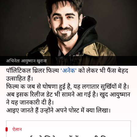
'अनेक' की रिलीज डेट का ऐलान
लेखन
Oct 22, 2021
04:44 pm
नेहा शर्मा
क्या है खबर?
अभिनेता
आयुष्मान खुराना
की फिल्मों का दर्शकों को
बेसब्री से इंतजार रहता है और रहे भी क्यों ना, वह लीक से
अभिनेता आयुष्मान खुराना
हटकर फिल्में जो करते हैं। यही वजह है कि उनकी सोशल
पॉलिटिकल थ्रिलर फिल्म
'अनेक'
को लेकर भी फैंस बेहद
उत्साहित हैं।
फिल्म की जब से घोषणा हुई है, यह लगातार सुर्खियों में है।
अब इसकी रिलीज डेट भी सामने आ गई है। खुद आयुष्मान
ने यह जानकारी दी है।
ऐलान