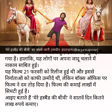
का संघर्ष जारी, सातवें दिन रहा ऐसा
हाल
लेखन
Feb 28, 2025
09:48 am
दीक्षा शर्मा
क्या है खबर?
मुदस्सर अजीज के निर्देशन में बनी फिल्म '
मेरे हस्बैंड की
'मेरे हस्बैंड की बीवी' का संघर्ष जारी (तस्वीर: इंस्टाग्राम/@arjunkapoor)
बीवी
' को सिनेमाघरों में रिलीज हुए एक सप्ताह पूरा हो
गया है। हालांकि, यह लोगों पर अपना जादू चलाने में
नाकाम साबित हुई।
यह फिल्म 21 फरवरी को रिलीज हुई थी और इससे
निर्माताओं को काफी उम्मीदें थीं, लेकिन बॉक्स ऑफिस पर
फिल्म ने दम तोड़ दिया है। फिल्म की कमाई लाखों में
सिमटी हुई है।
आइए बताते हैं 'मेरे हस्बैंड की बीवी' ने सातवें दिन कितने