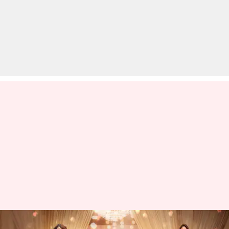
बॉक्स ऑफिस: 'मेरे हस्बैंड की बीवी'