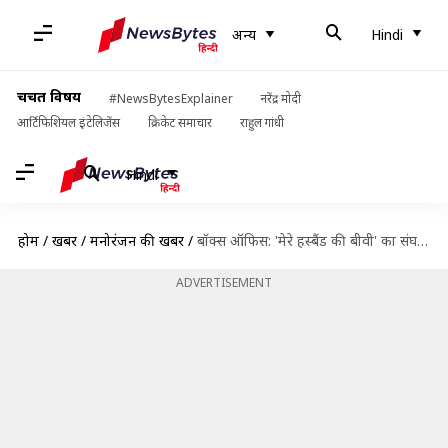
अन्य
Hindi
चर्चित विषय
#NewsBytesExplainer
नरेंद्र मोदी
आर्टिफिशियल इंटेलिजेंस
क्रिकेट समाचार
राहुल गांधी
Hindi
होम
/
खबरें
/
मनोरंजन की खबरें
/
बॉक्स ऑफिस: 'मेरे हस्बैंड की बीवी' का संघर्ष जारी, सातवें दिन रहा ऐसा हाल
ADVERTISEMENT