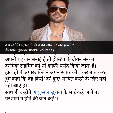
खुराना का भाई कहलाने से परेशानी,
बोले- नहीं करना कुछ साबित
लेखन
Mar 03, 2024
02:48 pm
मेघा
क्या है खबर?
अपारशक्ति खुराना ने की अपने सफर पर बात (तस्वीर:
अपारशक्ति खुराना
एक अभिनेता होने के साथ ही गायक
इंस्टाग्राम/@aparshakti_khurana)
और होस्ट हैं। अभिनेता ने कई शानदार फिल्मों में काम कर
अपनी पहचान बनाई है तो होस्टिंग के दौरान उनकी
कॉमिक टाइमिंग को भी काफी पसंद किया जाता है।
हाल ही में अपारशक्ति ने अपने सफर को लेकर बात करते
हुए कहा कि वह किसी को कुछ साबित करने के लिए यहां
नहीं आए हैं।
साथ ही उन्होंने
आयुष्मान खुराना
के भाई कहे जाने पर