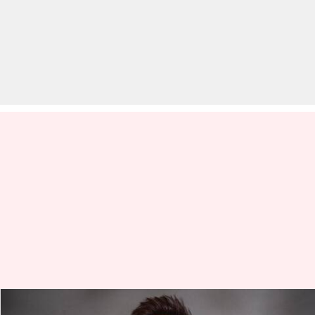
अपारशक्ति खुराना को नहीं आयुष्मान