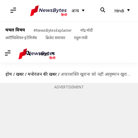
अन्य
Hindi
चर्चित विषय
#NewsBytesExplainer
नरेंद्र मोदी
आर्टिफिशियल इंटेलिजेंस
क्रिकेट समाचार
राहुल गांधी
Hindi
होम
/
खबरें
/
मनोरंजन की खबरें
/
अपारशक्ति खुराना को नहीं आयुष्मान खुराना का भाई कहलाने से परेशानी, बोले- नहीं करना कुछ साबित
ADVERTISEMENT