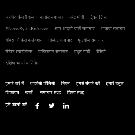
अरविंद केजरीवाल
कांग्रेस समाचार
नरेंद्र मोदी
ट्रैवल टिप्स
#NewsBytesExclusive
आम आदमी पार्टी समाचार
भाजपा समाचार
बॉक्स ऑफिस कलेक्शन
क्रिकेट समाचार
फुटबॉल समाचार
लेटेस्ट स्मार्टफोन्स
पाकिस्तान समाचार
राहुल गांधी
रेसिपी
दक्षिण भारतीय सिनेमा
हमारे बारे में
प्राइवेसी पॉलिसी
नियम
हमसे संपर्क करें
हमारे उसूल
शिकायत
खबरें
समाचार संग्रह
विषय संग्रह
हमें फॉलो करें