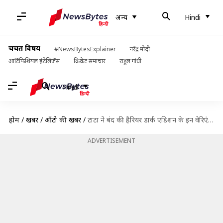
अन्य
Hindi
चर्चित विषय
#NewsBytesExplainer
नरेंद्र मोदी
आर्टिफिशियल इंटेलिजेंस
क्रिकेट समाचार
राहुल गांधी
Hindi
होम
/
खबरें
/
ऑटो की खबरें
/
टाटा ने बंद की हैरियर डार्क एडिशन के इन वेरिएंट्स की बुकिंग
ADVERTISEMENT