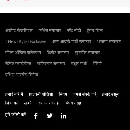
अरविंद केजरीवाल
कांग्रेस समाचार
नरेंद्र मोदी
ट्रैवल टिप्स
#NewsBytesExclusive
आम आदमी पार्टी समाचार
भाजपा समाचार
बॉक्स ऑफिस कलेक्शन
क्रिकेट समाचार
फुटबॉल समाचार
लेटेस्ट स्मार्टफोन्स
पाकिस्तान समाचार
राहुल गांधी
रेसिपी
दक्षिण भारतीय सिनेमा
हमारे बारे में
प्राइवेसी पॉलिसी
नियम
हमसे संपर्क करें
हमारे उसूल
शिकायत
खबरें
समाचार संग्रह
विषय संग्रह
हमें फॉलो करें