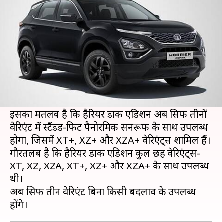
इन वेरिएंट्स की बुकिंग
लेखन
Jun 07, 2021
07:35 pm
सोनाली सिंह
क्या है खबर?
टाटा मोटर्स ने अपने डीलरों को हैरियर डार्क एडिशन के
XT, XZ और XZA वेरिएंट की बुकिंग बंद करने का आदेश
दिया है।
इसका मतलब है कि हैरियर डार्क एडिशन अब सिर्फ तीनों
वेरिएंट में स्टैंडर्ड-फिट पैनोरमिक सनरूफ के साथ उपलब्ध
होगा, जिसमें XT+, XZ+ और XZA+ वेरिएंट्स शामिल हैं।
गौरतलब है कि हैरियर डार्क एडिशन कुल छह वेरिएंट्स-
XT, XZ, XZA, XT+, XZ+ और XZA+ के साथ उपलब्ध
थी।
अब सिर्फ तीन वेरिएंट बिना किसी बदलाव के उपलब्ध