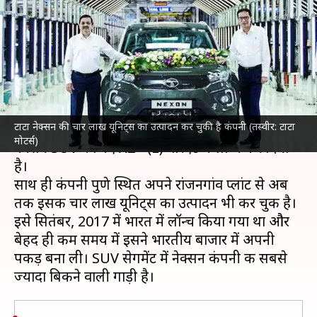
लाख के पार, कंपनी ने लॉन्च किया
नया वेरिएंट
लेखन
Sep 21, 2022
04:30 pm
अविनाश
क्या है खबर?
टाटा नेक्सन की चार लाख यूनिट्स का उत्पादन कर चुकी है कंपनी (तस्वीर: टाटा
देश की दिग्गज वाहन निर्माता कंपनी
टाटा मोटर्स
ने अपनी
मोटर्स)
नेक्सन SUV को नए XZ+ (L) वेरिएंट में लॉन्च कर दिया
है।
साथ ही कंपनी पुणे स्थित अपने रांजनगांव प्लांट से अब
तक इसकी चार लाख यूनिट्स का उत्पादन भी कर चुकी है।
इसे सितंबर, 2017 में भारत में लॉन्च किया गया था और
बेहद ही कम समय में इसने भारतीय बाजार में अपनी
पकड़ बना ली। SUV सेगमेंट में नेक्सन कंपनी की सबसे