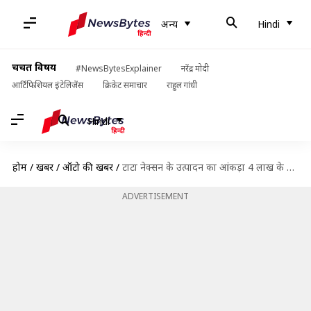
अन्य
Hindi
चर्चित विषय
#NewsBytesExplainer
नरेंद्र मोदी
आर्टिफिशियल इंटेलिजेंस
क्रिकेट समाचार
राहुल गांधी
Hindi
होम
/
खबरें
/
ऑटो की खबरें
/
टाटा नेक्सन के उत्पादन का आंकड़ा 4 लाख के पार, कंपनी ने लॉन्च किया नया वेरिएंट
ADVERTISEMENT