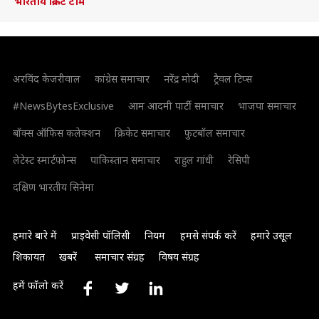
भारतीय क्रिकेट टीम
अरविंद केजरीवाल
कांग्रेस समाचार
नरेंद्र मोदी
ट्रैवल टिप्स
#NewsBytesExclusive
आम आदमी पार्टी समाचार
भाजपा समाचार
बॉक्स ऑफिस कलेक्शन
क्रिकेट समाचार
फुटबॉल समाचार
लेटेस्ट स्मार्टफोन्स
पाकिस्तान समाचार
राहुल गांधी
रेसिपी
दक्षिण भारतीय सिनेमा
हमारे बारे में
प्राइवेसी पॉलिसी
नियम
हमसे संपर्क करें
हमारे उसूल
शिकायत
खबरें
समाचार संग्रह
विषय संग्रह
हमें फॉलो करें