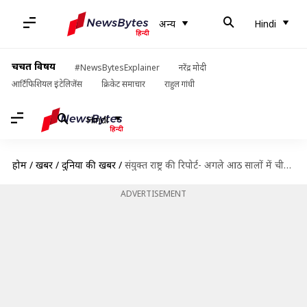
अन्य
Hindi
चर्चित विषय
#NewsBytesExplainer
नरेंद्र मोदी
आर्टिफिशियल इंटेलिजेंस
क्रिकेट समाचार
राहुल गांधी
Hindi
होम
/
खबरें
/
दुनिया की खबरें
/
संयुक्त राष्ट्र की रिपोर्ट- अगले आठ सालों में चीन से ज्यादा होगी भारत की जनसंख्या
ADVERTISEMENT