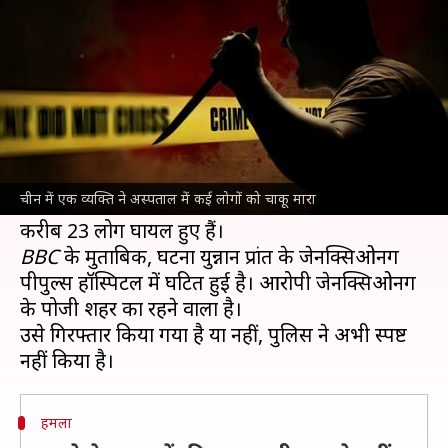
लोगों को चाकू मारा, 10 की मौत
लेखन
May 07, 2024
04:01 pm
गजेंद्र
क्या है खबर?
दक्षिण-पश्चिम
चीन
के एक अस्पताल में मंगलवार को बड़ी
घटना हुई। यहां एक व्यक्ति ने कई लोगों पर चाकू से हमला
चीन में एक व्यक्ति ने अस्पताल में कई लोगों को चाकू मारा
कर दिया, जिसमें 10 लोगों की मौत हो गई। घटना में
BBC
के मुताबिक, घटना युन्नान प्रांत के जेनक्सिओनग
पीपुल्स हॉस्पिटल में घटित हुई है। आरोपी जेनक्सिओनग
के पोजी शहर का रहने वाला है।
उसे गिरफ्तार किया गया है या नहीं, पुलिस ने अभी स्पष्ट
हमला