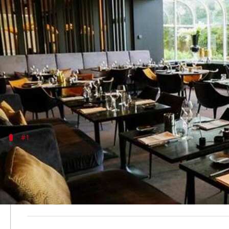
अपनी अजीबो-गरीब ख़ासियत के लिए मशहूर 
लेखन
Jun 18, 2019
08:05 pm
प्रदीप मौर्य
क्या है खबर?
आप भी जब घर का खाना खाकर बोर हो जाते होंगे, तो बाहर
ऐसे में आप बाहर रेस्टोरेंट में खाने के लिए जाते हैं, लेकिन
#1
द यर्ट, USA
अगर आपको ट्रैकिंग और रोमांचक सफ़र का शौक है, तो यक़ीनन य
अमेरिका में स्थित इस रेस्टोरेंट तक पहुँचने के लिए आपको घने
जो भी लोग इस रेस्टोरेंट में जाते हैं, शेफ उनकी आँखों के साम