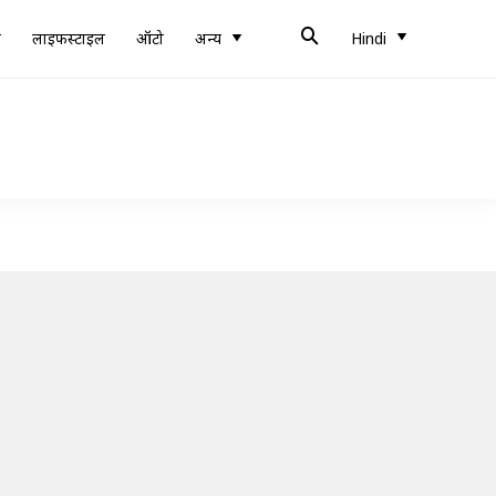
ब
लाइफस्टाइल
ऑटो
अन्य
Hindi