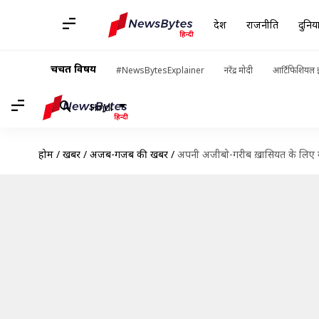
देश
राजनीति
दुनिय
चर्चित विषय
#NewsBytesExplainer
नरेंद्र मोदी
आर्टिफिशियल इ
Hindi
होम
/
खबरें
/
अजब-गजब की खबरें
/
अपनी अजीबो-गरीब ख़ासियत के लिए मशहूर