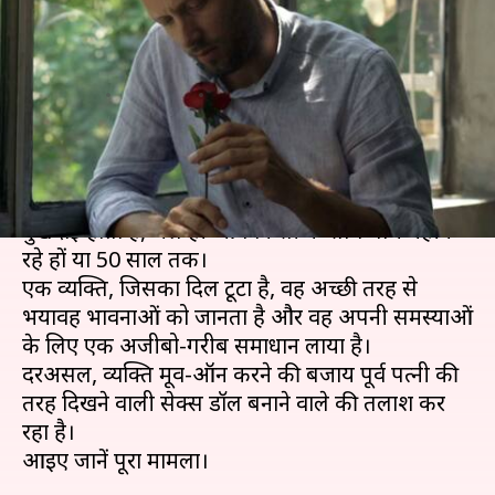
डॉल बनवाना चाहता है व्यक्ति, कोई
भी कीमत देने को तैयार
लेखन
Jun 23, 2019
07:50 pm
प्रदीप मौर्य
क्या है खबर?
यह बात किसी से छुपी हुई नहीं है कि ब्रेकअप बहुत ही
दुखदाई होता है, भले ही आप किसी के साथ पाँच महीने
रहे हों या 50 साल तक।
एक व्यक्ति, जिसका दिल टूटा है, वह अच्छी तरह से
भयावह भावनाओं को जानता है और वह अपनी समस्याओं
के लिए एक अजीबो-गरीब समाधान लाया है।
दरअसल, व्यक्ति मूव-ऑन करने की बजाय पूर्व पत्नी की
तरह दिखने वाली सेक्स डॉल बनाने वाले की तलाश कर
रहा है।