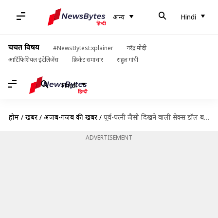
अन्य
Hindi
चर्चित विषय
#NewsBytesExplainer
नरेंद्र मोदी
आर्टिफिशियल इंटेलिजेंस
क्रिकेट समाचार
राहुल गांधी
Hindi
होम
/
खबरें
/
अजब-गजब की खबरें
/
पूर्व-पत्नी जैसी दिखने वाली सेक्स डॉल बनवाना चाहता है व्यक्ति, कोई भी कीमत देने को तैयार
ADVERTISEMENT