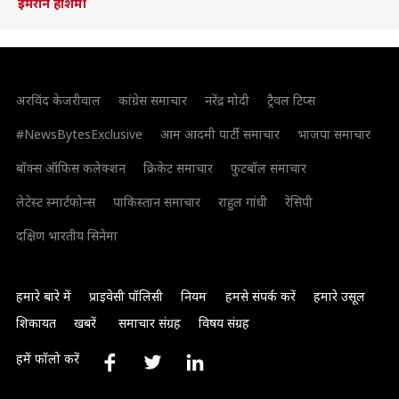
इमरान हाशमी
अरविंद केजरीवाल
कांग्रेस समाचार
नरेंद्र मोदी
ट्रैवल टिप्स
#NewsBytesExclusive
आम आदमी पार्टी समाचार
भाजपा समाचार
बॉक्स ऑफिस कलेक्शन
क्रिकेट समाचार
फुटबॉल समाचार
लेटेस्ट स्मार्टफोन्स
पाकिस्तान समाचार
राहुल गांधी
रेसिपी
दक्षिण भारतीय सिनेमा
हमारे बारे में
प्राइवेसी पॉलिसी
नियम
हमसे संपर्क करें
हमारे उसूल
शिकायत
खबरें
समाचार संग्रह
विषय संग्रह
हमें फॉलो करें