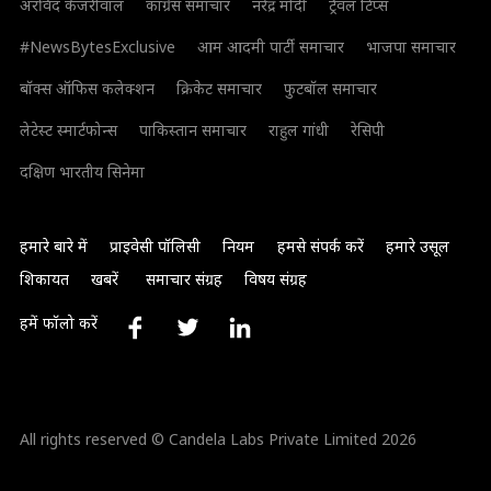
अरविंद केजरीवाल
कांग्रेस समाचार
नरेंद्र मोदी
ट्रैवल टिप्स
#NewsBytesExclusive
आम आदमी पार्टी समाचार
भाजपा समाचार
बॉक्स ऑफिस कलेक्शन
क्रिकेट समाचार
फुटबॉल समाचार
लेटेस्ट स्मार्टफोन्स
पाकिस्तान समाचार
राहुल गांधी
रेसिपी
दक्षिण भारतीय सिनेमा
हमारे बारे में
प्राइवेसी पॉलिसी
नियम
हमसे संपर्क करें
हमारे उसूल
शिकायत
खबरें
समाचार संग्रह
विषय संग्रह
हमें फॉलो करें
All rights reserved © Candela Labs Private Limited 2026