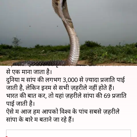
सांप, इनका काटा पानी भी नहीं
मांगता
लेखन
Mar 09, 2020
08:29 pm
प्रदीप मौर्य
क्या है खबर?
अक्सर सांप का नाम सुनते ही लोगों के दिल की धड़कन
बढ़ जाती है। सांप को पृथ्वी के सबसे ख़तरनाक जीवों में
से एक माना जाता है।
दुनिया में सांप की लगभग 3,000 से ज़्यादा प्रजाति पाई
जाती है, लेकिन इनमें से सभी ज़हरीले नहीं होते हैं।
भारत की बात करें, तो यहां ज़हरीले सांपों की 69 प्रजाति
पाई जाती है।
ऐसे में आज हम आपको विश्व के पांच सबसे ज़हरीले