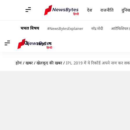
देश
राजनीति
दुनिय
चर्चित विषय
#NewsBytesExplainer
नरेंद्र मोदी
आर्टिफिशियल इ
Hindi
होम
/
खबरें
/
खेलकूद की खबरें
/
IPL 2019 में ये रिकॉर्ड अपने नाम कर सकत