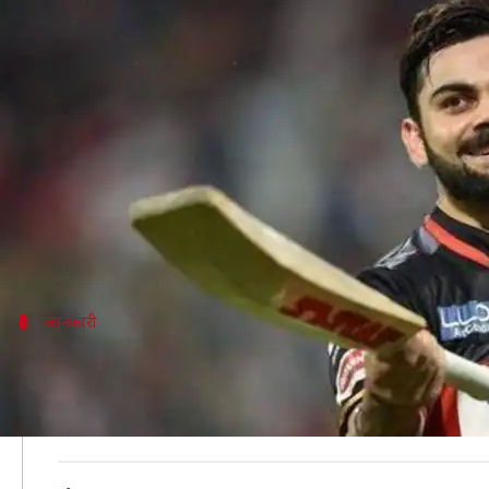
IPL 2019 में ये रिकॉर्ड अपने नाम कर 
लेखन
Mar 01, 2019
12:01 pm
मोहम्मद वाहिद
क्या है खबर?
IPL 2019 का आगाज़ 23 मार्च से होगा। IPL के इतिहास में
रहे हैं।
भले ही कोहली अपनी कप्तानी से RCB को इस लीग का खिताब नह
जानकारी
IPL 2018 में शानदार फॉर्म में थे विराट कोहली
IPL के इतिहास में सबसे ज़्यादा रन बनाने के मामले में विराट को
बनाए थे।