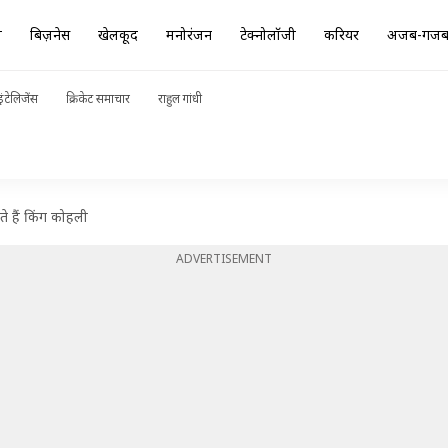
ा
बिज़नेस
खेलकूद
मनोरंजन
टेक्नोलॉजी
करियर
अजब-गज
ंटेलिजेंस
क्रिकेट समाचार
राहुल गांधी
े हैं किंग कोहली
ADVERTISEMENT