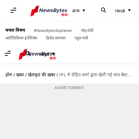
अन्य
Hindi
चर्चित विषय
#NewsBytesExplainer
नरेंद्र मोदी
आर्टिफिशियल इंटेलिजेंस
क्रिकेट समाचार
राहुल गांधी
Hindi
होम
/
खबरें
/
खेलकूद की खबरें
/
IPL में रोहित शर्मा द्वारा खेली गई पांच बेस्ट पारियों पर एक नजर
ADVERTISEMENT