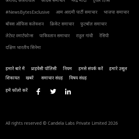
अरविंद केजरीवाल
कांग्रेस समाचार
नरेंद्र मोदी
ट्रैवल टिप्स
#NewsBytesExclusive
आम आदमी पार्टी समाचार
भाजपा समाचार
बॉक्स ऑफिस कलेक्शन
क्रिकेट समाचार
फुटबॉल समाचार
लेटेस्ट स्मार्टफोन्स
पाकिस्तान समाचार
राहुल गांधी
रेसिपी
दक्षिण भारतीय सिनेमा
हमारे बारे में
प्राइवेसी पॉलिसी
नियम
हमसे संपर्क करें
हमारे उसूल
शिकायत
खबरें
समाचार संग्रह
विषय संग्रह
हमें फॉलो करें
All rights reserved © Candela Labs Private Limited 2026