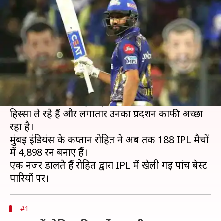
पांच बेस्ट पारियों पर एक नजर
लेखन
Aug 06, 2020
07:30 am
Neeraj Pandey
क्या है खबर?
भारत के ओपनर बल्लेबाज रोहित शर्मा टी-20 क्रिकेट के
सबसे बेहतरीन बल्लेबाजों में से एक हैं।
इंडियन प्रीमियर लीग (IPL) में रोहित पहले सीजन से ही
हिस्सा ले रहे हैं और लगातार उनका प्रदर्शन काफी अच्छा
रहा है।
मुंबई इंडियंस के कप्तान रोहित ने अब तक 188 IPL मैचों
में 4,898 रन बनाए हैं।
एक नजर डालते हैं रोहित द्वारा IPL में खेली गई पांच बेस्ट
#1