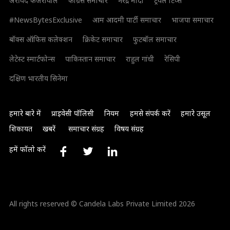
अरविंद केजरीवाल
कांग्रेस समाचार
नरेंद्र मोदी
ट्रैवल टिप्स
#NewsBytesExclusive
आम आदमी पार्टी समाचार
भाजपा समाचार
बॉक्स ऑफिस कलेक्शन
क्रिकेट समाचार
फुटबॉल समाचार
लेटेस्ट स्मार्टफोन्स
पाकिस्तान समाचार
राहुल गांधी
रेसिपी
दक्षिण भारतीय सिनेमा
हमारे बारे में
प्राइवेसी पॉलिसी
नियम
हमसे संपर्क करें
हमारे उसूल
शिकायत
खबरें
समाचार संग्रह
विषय संग्रह
हमें फॉलो करें
All rights reserved © Candela Labs Private Limited 2026