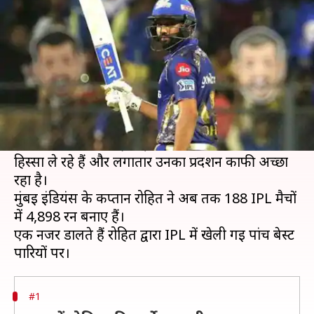
पांच बेस्ट पारियों पर एक नजर
लेखन
Mar 23, 2020
07:42 pm
Neeraj Pandey
क्या है खबर?
भारत के ओपनर बल्लेबाज रोहित शर्मा टी-20 क्रिकेट के
सबसे बेहतरीन बल्लेबाजों में से एक हैं।
इंडियन प्रीमियर लीग (IPL) में रोहित पहले सीजन से ही
हिस्सा ले रहे हैं और लगातार उनका प्रदर्शन काफी अच्छा
रहा है।
मुंबई इंडियंस के कप्तान रोहित ने अब तक 188 IPL मैचों
में 4,898 रन बनाए हैं।
एक नजर डालते हैं रोहित द्वारा IPL में खेली गई पांच बेस्ट
#1