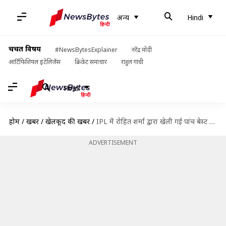
अन्य
Hindi
चर्चित विषय
#NewsBytesExplainer
नरेंद्र मोदी
आर्टिफिशियल इंटेलिजेंस
क्रिकेट समाचार
राहुल गांधी
Hindi
होम
/
खबरें
/
खेलकूद की खबरें
/
IPL में रोहित शर्मा द्वारा खेली गई पांच बेस्ट पारियों पर एक नजर
ADVERTISEMENT