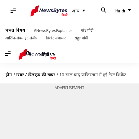
अन्य
Hindi
चर्चित विषय
#NewsBytesExplainer
नरेंद्र मोदी
आर्टिफिशियल इंटेलिजेंस
क्रिकेट समाचार
राहुल गांधी
Hindi
होम
/
खबरें
/
खेलकूद की खबरें
/
10 साल बाद पाकिस्तान में हुई टेस्ट क्रिकेट की वापसी, श्रीलंका के साथ होगी सीरीज़
ADVERTISEMENT