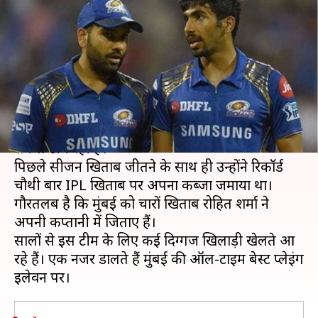
बेस्ट प्लेइंग इलेवन, इन खिलाड़ियों को
मिली जगह
लेखन
Apr 27, 2020
12:58 pm
Neeraj Pandey
क्या है खबर?
इंडियन प्रीमियर लीग (IPL) में मुंबई इंडियंस सबसे ज़्यादा
सफल टीम रही है।
पिछले सीजन खिताब जीतने के साथ ही उन्होंने रिकॉर्ड
चौथी बार IPL खिताब पर अपना कब्जा जमाया था।
गौरतलब है कि मुंबई को चारों खिताब रोहित शर्मा ने
अपनी कप्तानी में जिताए हैं।
सालों से इस टीम के लिए कई दिग्गज खिलाड़ी खेलते आ
रहे हैं। एक नजर डालते हैं मुंबई की ऑल-टाइम बेस्ट प्लेइंग