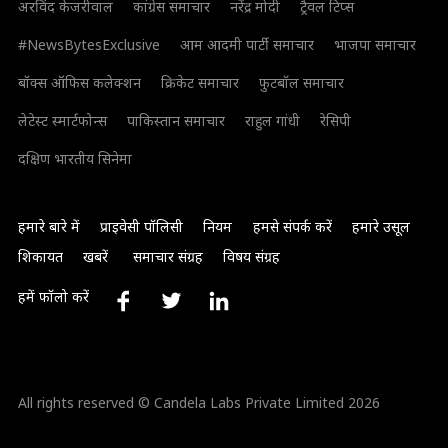
अरविंद केजरीवाल
कांग्रेस समाचार
नरेंद्र मोदी
ट्रैवल टिप्स
#NewsBytesExclusive
आम आदमी पार्टी समाचार
भाजपा समाचार
बॉक्स ऑफिस कलेक्शन
क्रिकेट समाचार
फुटबॉल समाचार
लेटेस्ट स्मार्टफोन्स
पाकिस्तान समाचार
राहुल गांधी
रेसिपी
दक्षिण भारतीय सिनेमा
हमारे बारे में
प्राइवेसी पॉलिसी
नियम
हमसे संपर्क करें
हमारे उसूल
शिकायत
खबरें
समाचार संग्रह
विषय संग्रह
हमें फॉलो करें
All rights reserved © Candela Labs Private Limited 2026