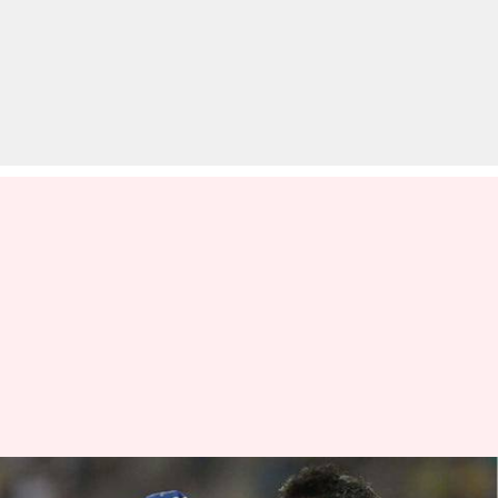
IPL: मुंबई इंडियंस की ऑल-टाइम