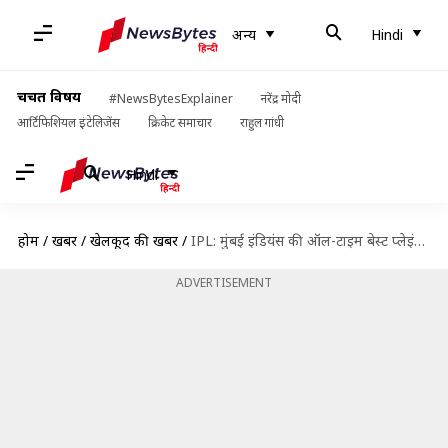
अन्य
Hindi
चर्चित विषय
#NewsBytesExplainer
नरेंद्र मोदी
आर्टिफिशियल इंटेलिजेंस
क्रिकेट समाचार
राहुल गांधी
Hindi
होम
/
खबरें
/
खेलकूद की खबरें
/
IPL: मुंबई इंडियंस की ऑल-टाइम बेस्ट प्लेइंग इलेवन, इन खिलाड़ियों को मिली जगह
ADVERTISEMENT