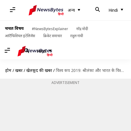
अन्य
Hindi
चर्चित विषय
#NewsBytesExplainer
नरेंद्र मोदी
आर्टिफिशियल इंटेलिजेंस
क्रिकेट समाचार
राहुल गांधी
Hindi
होम
/
खबरें
/
खेलकूद की खबरें
/
विश्व कप 2019: श्रीलंका और भारत के विश्व कप के आंकड़े और पिच रिपोर्ट
ADVERTISEMENT