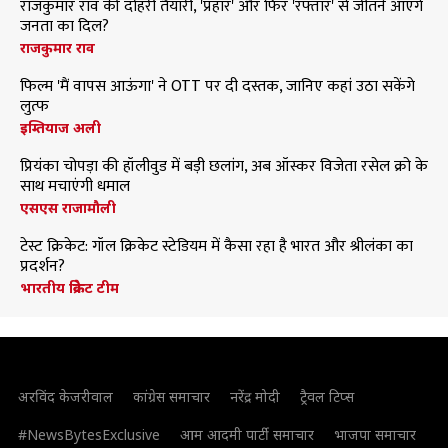
राजकुमार राव की दोहरी तैयारी, 'प्रहार' और फिर 'रफ्तार' से जीतने आएंगे
जनता का दिल?
राजकुमार राव
फिल्म 'मैं वापस आऊंगा' ने OTT पर दी दस्तक, जानिए कहां उठा सकेंगे
लुत्फ
इम्तियाज अली
प्रियंका चोपड़ा की हॉलीवुड में बड़ी छलांग, अब ऑस्कर विजेता रसेल क्रो के
साथ मचाएंगी धमाल
एसएस राजामौली
टेस्ट क्रिकेट: गॉल क्रिकेट स्टेडियम में कैसा रहा है भारत और श्रीलंका का
प्रदर्शन?
भारतीय क्रिकेट टीम
अरविंद केजरीवाल
कांग्रेस समाचार
नरेंद्र मोदी
ट्रैवल टिप्स
#NewsBytesExclusive
आम आदमी पार्टी समाचार
भाजपा समाचार