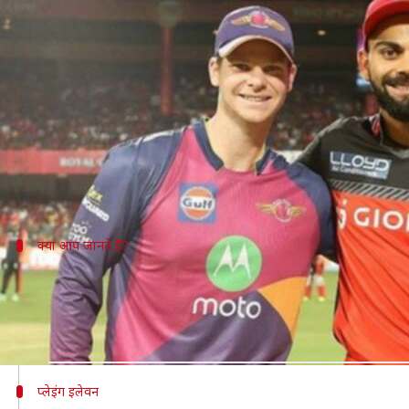
IPL 2019 Match 49: RCB और राजस्थान
लेखन
Apr 30, 2019
09:55 am
मोहम्मद वाहिद
क्या है खबर?
IPL 2019 का 49वां मैच, रॉयल चैलेंजर्स बैंगलोर (RCB) और 
इस सीज़न में जब इससे पहले ये दोनों टीमें जयपुर में आमने-
क्या आप जानते हैं?
दोनों टीमों के बीच हेड-टू-हेड प्रदर्शन पर एक नज
RCB और RR के बीच हेड-टू-हेड की बात करें, तो इसमें दोनों टी
मैच का कोई परिणाम नहीं रहा था।
प्लेइंग इलेवन