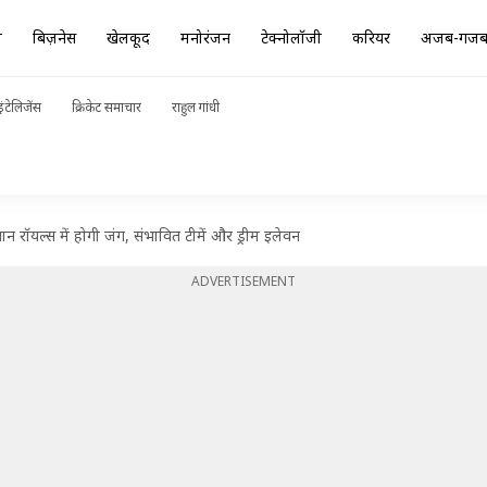
ा
बिज़नेस
खेलकूद
मनोरंजन
टेक्नोलॉजी
करियर
अजब-गज
ंटेलिजेंस
क्रिकेट समाचार
राहुल गांधी
यल्स में होगी जंग, संभावित टीमें और ड्रीम इलेवन
ADVERTISEMENT