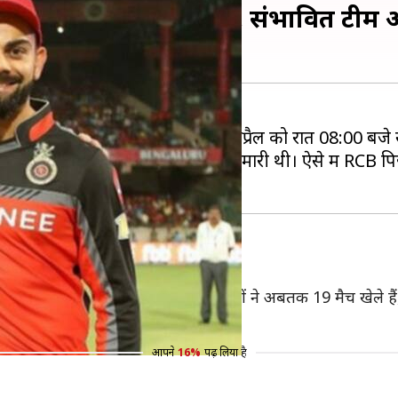
 रॉयल्स में होगी जंग, संभावित टीमें 
राजस्थान रॉयल्स (RR) के बीच 30 अप्रैल को रात 08:00 बजे से ब
सामने थीं, तो राजस्थान रॉयल्स ने बाज़ी मारी थी। ऐसे में RCB
़र
में के बीच ज़बरदस्त राइवलरी है। दोनों टीमों ने अबतक 19 मैच खेले ह
आपने
16%
पढ़ लिया है