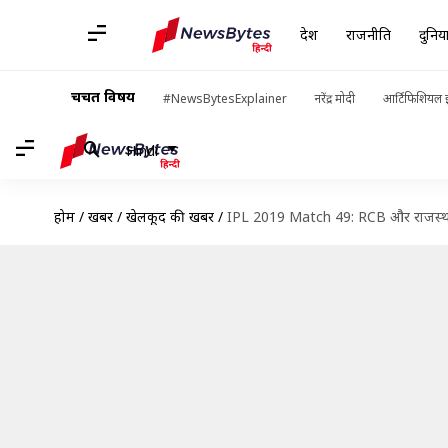
देश
राजनीति
दुनिय
चर्चित विषय
#NewsBytesExplainer
नरेंद्र मोदी
आर्टिफिशियल इ
Hindi
होम
/
खबरें
/
खेलकूद की खबरें
/
IPL 2019 Match 49: RCB और राजस्थान रॉ