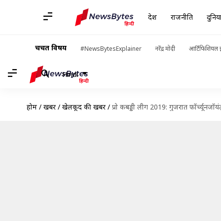
देश
राजनीति
दुनिय
चर्चित विषय
#NewsBytesExplainer
नरेंद्र मोदी
आर्टिफिशियल इ
Hindi
होम
/
खबरें
/
खेलकूद की खबरें
/
प्रो कबड्डी लीग 2019: गुजरात फॉर्च्यूनजॉय