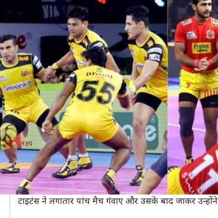
प्रो कबड्डी लीग 2019: गुजरात फॉर्च्यूनज
लेखन
Aug 11, 2019
12:33 pm
Neeraj Pandey
क्या है खबर?
प्रो कबड्डी लीग (Pro Kabaddi League) में आज गुजरात
गुजरात को अपने पिछले 3 मुकाबलों में लगातार हार झेलनी पड़ी
टाइटंस की बात करें तो 6 मुकाबलों में 5 हार और एक टाई के
लक्ष्य
दोनों टीमों को चाहिए जीत
इस मुकाबले में दोनों ही टीमों को जीत चाहिए क्योंकि एक टीम
गुजरात ने तो लगातार तीन मुकाबले जीतने के बाद फिर लगातार 
टाइटंस ने लगातार पांच मैच गंवाए और उसके बाद जाकर उन्हों