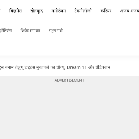
ा
बिज़नेस
खेलकूद
मनोरंजन
टेक्नोलॉजी
करियर
अजब-गज
ंटेलिजेंस
क्रिकेट समाचार
राहुल गांधी
ंट्स बनाम तेलुगू टाइटंस मुकाबले का प्रीव्यू, Dream 11 और प्रेडिक्शन
ADVERTISEMENT