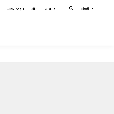
ब
लाइफस्टाइल
ऑटो
अन्य
Hindi