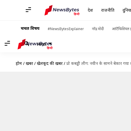
देश
राजनीति
दुनिय
चर्चित विषय
#NewsBytesExplainer
नरेंद्र मोदी
आर्टिफिशियल इ
Hindi
होम
/
खबरें
/
खेलकूद की खबरें
/
प्रो कबड्डी लीग: नवीन के सामने बेकार गया