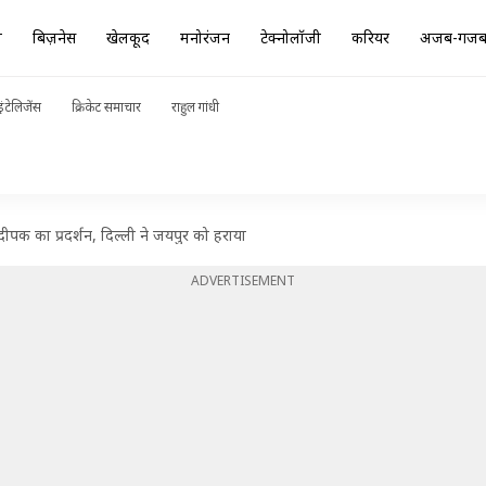
ा
बिज़नेस
खेलकूद
मनोरंजन
टेक्नोलॉजी
करियर
अजब-गज
ंटेलिजेंस
क्रिकेट समाचार
राहुल गांधी
 दीपक का प्रदर्शन, दिल्ली ने जयपुर को हराया
ADVERTISEMENT