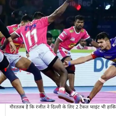
प्रो कबड्डी लीग: नवीन के सामने बेकार ग
लेखन
Aug 05, 2019
08:53 pm
Neeraj Pandey
क्या है खबर?
प्रो कबड्डी लीग (Pro Kabaddi League) में दबंग दिल्ली
नवीन कुमार का अदभुत प्रदर्शन जारी है और उन्होंने सीजन क
नवीन कुमार
रुकने का नाम नहीं ले रहे हैं नवीन
दिल्ली के रेडर नवीन कुमार रुकने का नाम नहीं ले रहे हैं और उन्
मुकाबलेे में नवीन ने कुल 19 रेड किए और कुल 12 प्वाइंट हास
नवीन के अलावा स्टार रेडर चंद्रन रंजीत ने भी अपना शानदार फॉ
गौरतलब है कि रंजीत ने दिल्ली के लिए 2 टैकल प्वाइंट भी हास