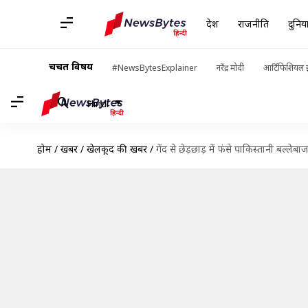
देश
राजनीति
दुनिय
चर्चित विषय
#NewsBytesExplainer
नरेंद्र मोदी
आर्टिफिशियल इ
Hindi
होम
/
खबरें
/
खेलकूद की खबरें
/
गेंद से छेड़छाड़ में फंसे पाकिस्तानी बल्