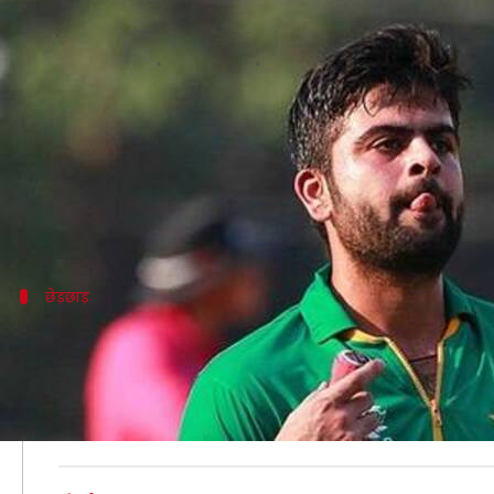
गेंद से छेड़छाड़ में फंसे पाकिस्तानी 
लेखन
Nov 02, 2019
10:21 am
Neeraj Pandey
क्या है खबर?
हाल ही में श्रीलंका के खिलाफ घरेलू टी-20 सीरीज़ में पाक
पाकिस्तान में फिलहाल कायदे आजम ट्रॉफी खेली जा रही है जि
छेड़छाड़
दूसरे दिन के खेल के दौरान शहजाद ने की गेंद से छ
सेंट्रल पंजाब और सिंध के बीच फैसलाबाद के इकबाल स्टेडियम में 
मैच रेफरी नदीम अरशद ने शहजाद को तलब किया है, लेकिन उन्
PCB मीडिया ने इस बारे में ट्वीट किया, "सेंट्रल पंजाब के क