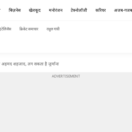
ा
बिज़नेस
खेलकूद
मनोरंजन
टेक्नोलॉजी
करियर
अजब-गज
ंटेलिजेंस
क्रिकेट समाचार
राहुल गांधी
लेबाज अहमद शहजाद, लग सकता है जुर्माना
ADVERTISEMENT