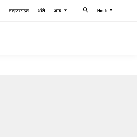
ब
लाइफस्टाइल
ऑटो
अन्य
Hindi